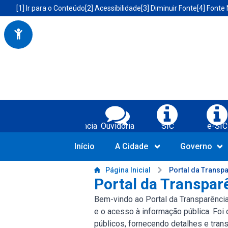
Portal da Prefeitura Municipal de Boa Vista do Tupim-BA
Acessibilidade da Prefeitura de Boa Vista do Tupim-BA
[1] Ir para o Conteúdo
[2] Acessibilidade
[3] Diminuir Fonte
[4] Fonte
Serviços da Prefeitura Municipal de Bo
Transparência
Ouvidoria
SIC
e-SIC
Início
A Cidade
Governo
Conteúdo da Prefeitura de Boa Vista do Tupim-BA
Página Inicial
Portal da Transp
Portal da Transpar
Bem-vindo ao Portal da Transparênci
e o acesso à informação pública. Foi
públicos, fornecendo detalhes e tra