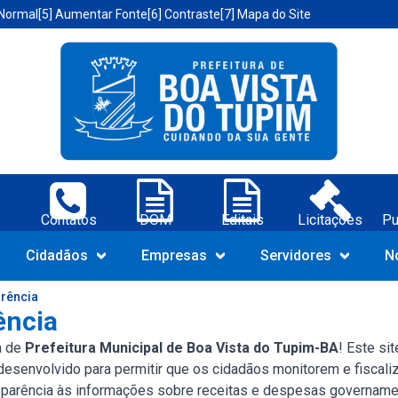
 Normal
[5] Aumentar Fonte
[6] Contraste
[7] Mapa do Site
a Vista do Tupim-BA;
Contatos
DOM
Editais
Licitações
Pu
Navegue pelo portal da Prefeit
Cidadãos
Empresas
Servidores
N
arência
ência
a de
Prefeitura Municipal de Boa Vista do Tupim-BA
! Este si
 desenvolvido para permitir que os cidadãos monitorem e fiscal
nsparência às informações sobre receitas e despesas govername