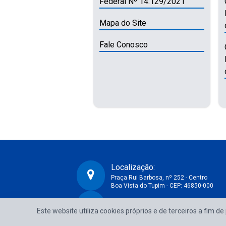
Federal Nº 14.129/2021
Mapa do Site
Fale Conosco
Localização:
Praça Rui Barbosa, nº 252 - Centro
Boa Vista do Tupim - CEP: 46850-000
CNPJ:
Prefeitura Municipal de Boa Vista do Tupim-BA
Este website utiliza cookies próprios e de terceiros a fim d
13.718.176/0001-25