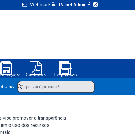
Webmail
/
Painel Admin
blicações
Contratos
Legislação
ura de Boa Vista do Tupim-BA
O que você procura?
otícias
te visa promover a transparência
izem o uso dos recursos
ntais.