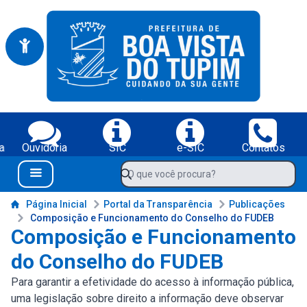
Portal da Prefeitura Municipal de Boa Vista do Tupim-BA
Serviços da Prefeitura Municipal de Boa Vista do Tupim-BA;
a
Ouvidoria
SIC
e-SIC
Contatos
Navegue pelo portal da Prefeitura de Boa Vista do Tupim-BA
O que você procura?
Menu Bar
Conteúdo da Prefeitura de Boa Vista do Tupim-BA
Página Inicial
Portal da Transparência
Publicações
Composição e Funcionamento do Conselho do FUDEB
Composição e Funcionamento
do Conselho do FUDEB
Para garantir a efetividade do acesso à informação pública,
uma legislação sobre direito a informação deve observar