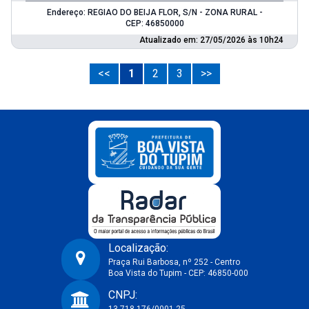
Endereço: REGIAO DO BEIJA FLOR, S/N - ZONA RURAL -
CEP: 46850000
Atualizado em: 27/05/2026 às 10h24
<<
1
2
3
>>
Localização:
Praça Rui Barbosa, nº 252 - Centro
Boa Vista do Tupim - CEP: 46850-000
Prefeitura Municipal de Boa Vista do Tupim-BA
CNPJ: