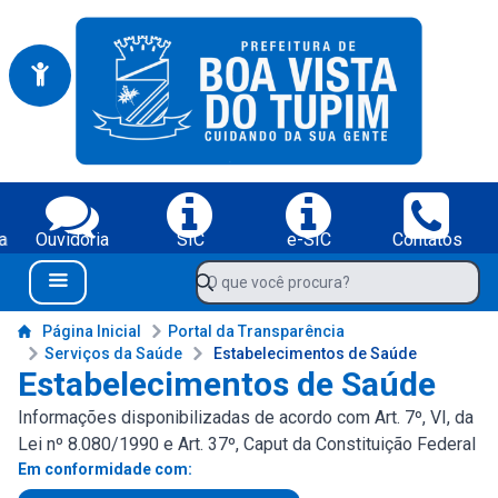
Portal da Prefeitura Municipal de Boa Vista do Tupim-BA
Serviços da Prefeitura Municipal de Boa Vista do Tupim-BA;
a
Ouvidoria
SIC
e-SIC
Contatos
Navegue pelo portal da Prefeitura de Boa Vista do Tupim-BA
O que você procura?
Menu Bar
Conteúdo da Prefeitura de Boa Vista do Tupim-BA
Página Inicial
Portal da Transparência
Serviços da Saúde
Estabelecimentos de Saúde
Estabelecimentos de Saúde
Informações disponibilizadas de acordo com Art. 7º, VI, da
Lei nº 8.080/1990 e Art. 37º, Caput da Constituição Federal
Em conformidade com: