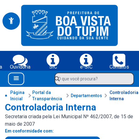
Portal da Prefeitura Municipal de Boa Vista do Tupim-BA
Serviços da Prefeitura Municipal de Boa Vista do Tupim-BA;
a
Ouvidoria
SIC
e-SIC
Contatos
Navegue pelo portal da Prefeitura de Boa Vista do Tupim-BA
O que você procura?
Menu Bar
Conteúdo da Prefeitura de Boa Vista do Tupim-BA
Página
Portal da
Controladoria
Departamentos
Inicial
Transparência
Interna
Controladoria Interna
Secretaria criada pela Lei Municipal Nº 462/2007, de 15 de
maio de 2007
Em conformidade com: