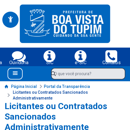
Portal da Prefeitura Municipal de Boa Vista do Tupim-BA
Serviços da Prefeitura Municipal de Boa Vista do Tupim-BA;
a
Ouvidoria
SIC
e-SIC
Contatos
Navegue pelo portal da Prefeitura de Boa Vista do Tupim-BA
O que você procura?
Menu Bar
Conteúdo da Prefeitura de Boa Vista do Tupim-BA
Página Inicial
Portal da Transparência
Licitantes ou Contratados Sancionados
Administrativamente
Licitantes ou Contratados
Sancionados
Administrativamente