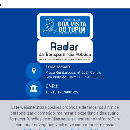
d
Localização:
Praça Rui Barbosa, nº 252 - Centro
Boa Vista do Tupim - CEP: 46850-000
Prefeitura Municipal de Boa Vista do Tupim-BA
CNPJ:
13.718.176/0001-25
Localização:
Este website utiliza cookies próprios e de terceiros a fim de
Praça Rui Barbosa, nº 252 - Centro
Boa Vista do Tupim - CEP: 46850-000
personalizar o conteúdo, melhorar a experiência do usuário,
fornecer funções de mídias sociais e analisar o tráfego. Para
CNPJ:
continuar navegando você deve concordar com nossa
13.718.176/0001-25