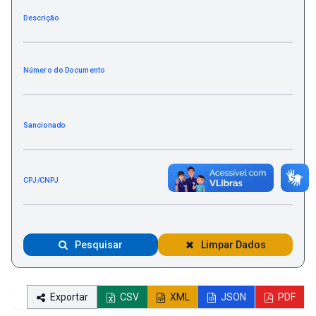
Descrição
Número do Documento
Sancionado
CPJ/CNPJ
Pesquisar
Limpar Dados
Exportar
CSV
XML
JSON
PDF