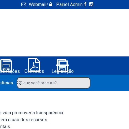
Webmail
/
Painel Admin
blicações
Contratos
Legislação
ura de Boa Vista do Tupim-BA
O que você procura?
otícias
te visa promover a transparência
izem o uso dos recursos
ntais.