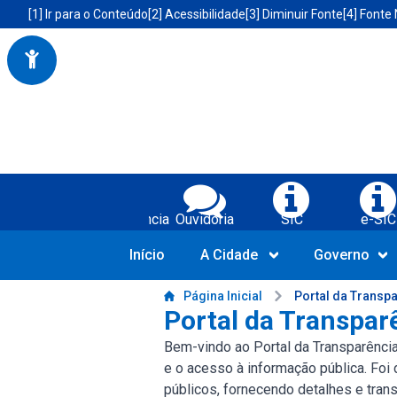
Portal da Prefeitura Municipal de Boa Vista do Tupim-BA
Acessibilidade da Prefeitura de Boa Vista do Tupim-BA
[1] Ir para o Conteúdo
[2] Acessibilidade
[3] Diminuir Fonte
[4] Fonte
Serviços da Prefeitura Municipal de Bo
Transparência
Ouvidoria
SIC
e-SIC
Início
A Cidade
Governo
Conteúdo da Prefeitura de Boa Vista do Tupim-BA
Página Inicial
Portal da Transp
Portal da Transpar
Bem-vindo ao Portal da Transparênci
e o acesso à informação pública. Foi
públicos, fornecendo detalhes e tra