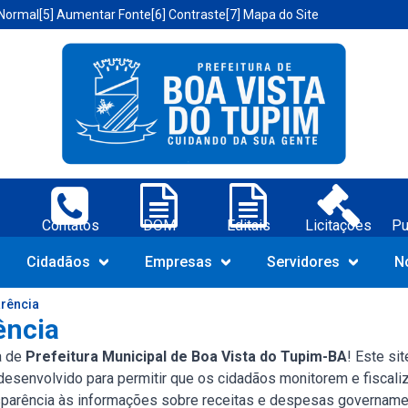
 Normal
[5] Aumentar Fonte
[6] Contraste
[7] Mapa do Site
a Vista do Tupim-BA;
Contatos
DOM
Editais
Licitações
Pu
Navegue pelo portal da Prefeit
Cidadãos
Empresas
Servidores
N
arência
ência
a de
Prefeitura Municipal de Boa Vista do Tupim-BA
! Este si
 desenvolvido para permitir que os cidadãos monitorem e fiscal
nsparência às informações sobre receitas e despesas govername