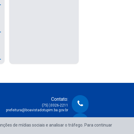
Contato:
(75) )3326-2211
prefeitura@boavistadotupim.ba.gov.br
Atendimento:
unções de mídias sociais e analisar o tráfego. Para continuar
e Segunda à Sexta das 08:00h às 14:00h