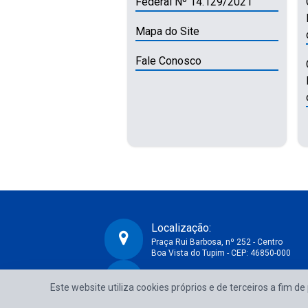
Federal Nº 14.129/2021
Mapa do Site
Fale Conosco
Localização:
Praça Rui Barbosa, nº 252 - Centro
Boa Vista do Tupim - CEP: 46850-000
CNPJ:
Prefeitura Municipal de Boa Vista do Tupim-BA
Este website utiliza cookies próprios e de terceiros a fim d
13.718.176/0001-25