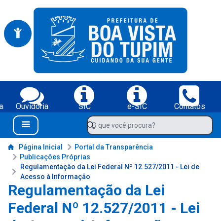
Portal da Prefeitura Municipal de Boa Vista do Tupim-BA
Serviços da Prefeitura Municipal de Boa Vista do Tupim-BA;
a
Ouvidoria
SIC
e-SIC
Contatos
Navegue pelo portal da Prefeitura de Boa Vista do Tupim-BA
O que você procura?
Menu Bar
Conteúdo da Prefeitura de Boa Vista do Tupim-BA
Página Inicial
Portal da Transparência
Publicações Próprias
Regulamentação da Lei Federal Nº 12.527/2011 - Lei de
Acesso à Informação
Regulamentação da Lei
Federal Nº 12.527/2011 - Lei