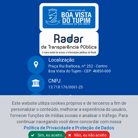
Localização:
Praça Rui Barbosa, nº 252 - Centro
Boa Vista do Tupim - CEP: 46850-000
Prefeitura Municipal de Boa Vista do Tupim-BA
CNPJ:
13.718.176/0001-25
Localização:
Este website utiliza cookies próprios e de terceiros a fim de
Praça Rui Barbosa, nº 252 - Centro
Boa Vista do Tupim - CEP: 46850-000
personalizar o conteúdo, melhorar a experiência do usuário,
fornecer funções de mídias sociais e analisar o tráfego. Para
CNPJ:
continuar navegando você deve concordar com nossa
13.718.176/0001-25
Política de Privacidade e Proteção de Dados
Sim, eu aceito.
Não, eu não aceito.
Política de Privacidade e Proteção de Dados