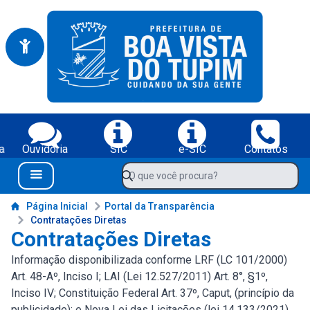
Portal da Prefeitura Municipal de Boa Vista do Tupim-BA
Serviços da Prefeitura Municipal de Boa Vista do Tupim-BA;
a
Ouvidoria
SIC
e-SIC
Contatos
Navegue pelo portal da Prefeitura de Boa Vista do Tupim-BA
O que você procura?
Menu Bar
Conteúdo da Prefeitura de Boa Vista do Tupim-BA
Página Inicial
Portal da Transparência
Contratações Diretas
Contratações Diretas
Informação disponibilizada conforme LRF (LC 101/2000)
Art. 48-Aº, Inciso I; LAI (Lei 12.527/2011) Art. 8°, §1º,
Inciso IV; Constituição Federal Art. 37º, Caput, (princípio da
publicidade); e Nova Lei das Licitações (lei 14.133/2021)