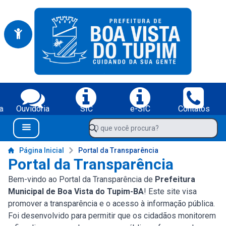
Portal da Prefeitura Municipal de Boa Vista do Tupim-BA
Serviços da Prefeitura Municipal de Boa Vista do Tupim-BA;
a
Ouvidoria
SIC
e-SIC
Contatos
Navegue pelo portal da Prefeitura de Boa Vista do Tupim-BA
O que você procura?
Menu Bar
Conteúdo da Prefeitura de Boa Vista do Tupim-BA
Página Inicial
Portal da Transparência
Portal da Transparência
Bem-vindo ao Portal da Transparência de
Prefeitura
Municipal de Boa Vista do Tupim-BA
! Este site visa
promover a transparência e o acesso à informação pública.
Foi desenvolvido para permitir que os cidadãos monitorem