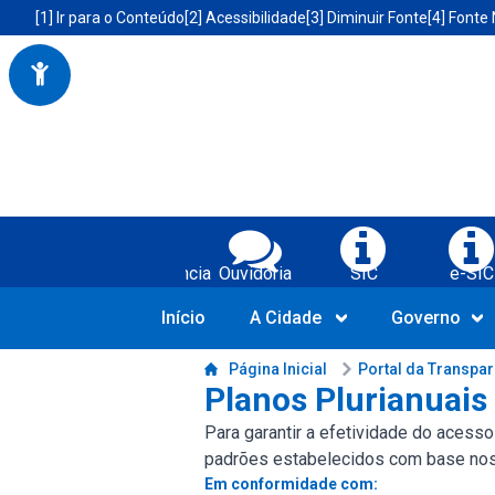
Portal da Prefeitura Municipal de Boa Vista do Tupim-BA
Acessibilidade da Prefeitura de Boa Vista do Tupim-BA
[1] Ir para o Conteúdo
[2] Acessibilidade
[3] Diminuir Fonte
[4] Fonte
Serviços da Prefeitura Municipal de Bo
Transparência
Ouvidoria
SIC
e-SIC
Início
A Cidade
Governo
Conteúdo da Prefeitura de Boa Vista do Tupim-BA
Página Inicial
Portal da Transpa
Planos Plurianuais
Para garantir a efetividade do acess
padrões estabelecidos com base nos m
Em conformidade com: