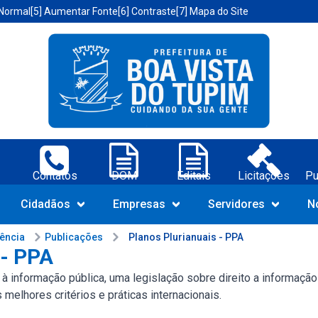
 Normal
[5] Aumentar Fonte
[6] Contraste
[7] Mapa do Site
a Vista do Tupim-BA;
Contatos
DOM
Editais
Licitações
Pu
Navegue pelo portal da Prefeit
Cidadãos
Empresas
Servidores
N
rência
Publicações
Planos Plurianuais - PPA
 - PPA
o à informação pública, uma legislação sobre direito a informaç
elhores critérios e práticas internacionais.