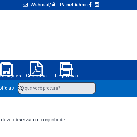
Webmail
/
Painel Admin
blicações
Contratos
Legislação
ura de Boa Vista do Tupim-BA
O que você procura?
otícias
ão deve observar um conjunto de