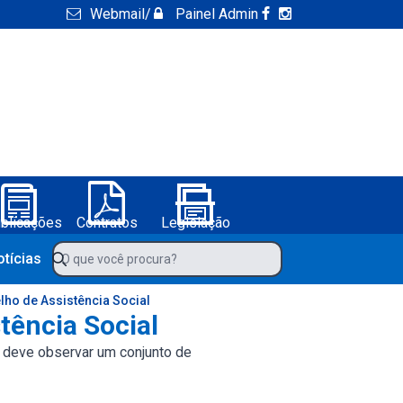
Webmail
/
Painel Admin
blicações
Contratos
Legislação
ura de Boa Vista do Tupim-BA
O que você procura?
otícias
ho de Assistência Social
ência Social
ão deve observar um conjunto de