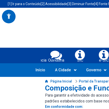
Portal da Prefeitura Municipal de Boa Vista do Tupim-BA
Acessibilidade da Prefeitura de Boa Vista do Tupim-BA
[1] Ir para o Conteúdo
[2] Acessibilidade
[3] Diminuir Fonte
[4] Fonte
Serviços da Prefeitura Municipal de Bo
Transparência
Ouvidoria
SIC
e-SIC
Início
A Cidade
Governo
Conteúdo da Prefeitura de Boa Vista do Tupim-BA
Página Inicial
Portal da Transpa
Composição e Func
Para garantir a efetividade do acess
padrões estabelecidos com base nos m
Em conformidade com: