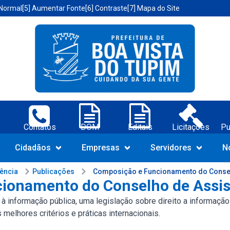
 Normal
[5] Aumentar Fonte
[6] Contraste
[7] Mapa do Site
a Vista do Tupim-BA;
Contatos
DOM
Editais
Licitações
Pu
Navegue pelo portal da Prefeit
Cidadãos
Empresas
Servidores
N
rência
Publicações
Composição e Funcionamento do Consel
ionamento do Conselho de Assist
o à informação pública, uma legislação sobre direito a informaç
elhores critérios e práticas internacionais.