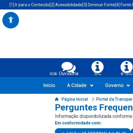
Portal da Prefeitura Municipal de Boa Vista do Tupim-BA
Acessibilidade da Prefeitura de Boa Vista do Tupim-BA
[1] Ir para o Conteúdo
[2] Acessibilidade
[3] Diminuir Fonte
[4] Fonte
Serviços da Prefeitura Municipal de Bo
Transparência
Ouvidoria
SIC
e-SIC
Início
A Cidade
Governo
Conteúdo da Prefeitura de Boa Vista do Tupim-BA
Página Inicial
Portal da Transpa
Perguntes Frequen
Informação disponibilizada conforme L
Em conformidade com: