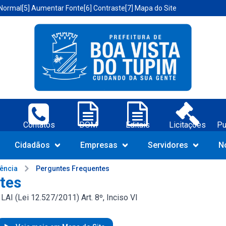
 Normal
[5] Aumentar Fonte
[6] Contraste
[7] Mapa do Site
a Vista do Tupim-BA;
Contatos
DOM
Editais
Licitações
Pu
Navegue pelo portal da Prefeit
Cidadãos
Empresas
Servidores
N
rência
Perguntes Frequentes
tes
AI (Lei 12.527/2011) Art. 8º, Inciso VI