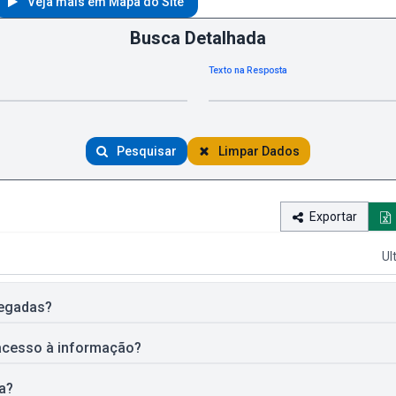
Veja mais em Mapa do Site
Busca Detalhada
Texto na Resposta
Pesquisar
Limpar Dados
Exportar
Ul
negadas?
acesso à informação?
ia?