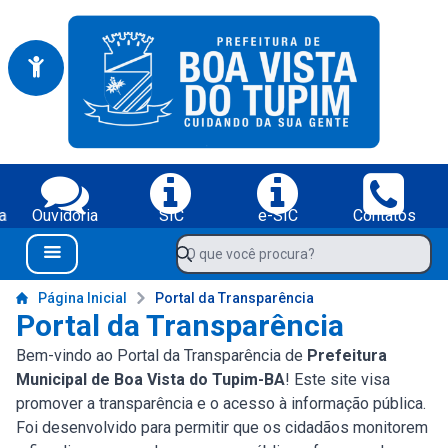
Portal da Prefeitura Municipal de Boa Vista do Tupim-BA
Serviços da Prefeitura Municipal de Boa Vista do Tupim-BA;
a
Ouvidoria
SIC
e-SIC
Contatos
Navegue pelo portal da Prefeitura de Boa Vista do Tupim-BA
O que você procura?
Menu Bar
Conteúdo da Prefeitura de Boa Vista do Tupim-BA
Página Inicial
Portal da Transparência
Portal da Transparência
Bem-vindo ao Portal da Transparência de
Prefeitura
Municipal de Boa Vista do Tupim-BA
! Este site visa
promover a transparência e o acesso à informação pública.
Foi desenvolvido para permitir que os cidadãos monitorem