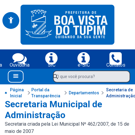
Portal da Prefeitura Municipal de Boa Vista do Tupim-BA
Serviços da Prefeitura Municipal de Boa Vista do Tupim-BA;
a
Ouvidoria
SIC
e-SIC
Contatos
Navegue pelo portal da Prefeitura de Boa Vista do Tupim-BA
O que você procura?
Menu Bar
Conteúdo da Prefeitura de Boa Vista do Tupim-BA
Página
Portal da
Secretaria de
Departamentos
Inicial
Transparência
Administraçã
Secretaria Municipal de
Administração
Secretaria criada pela Lei Municipal Nº 462/2007, de 15 de
maio de 2007