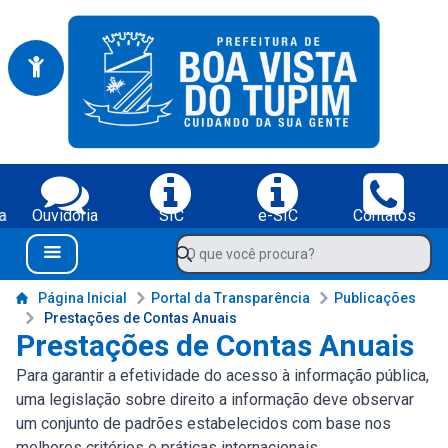
Portal da Prefeitura Municipal de Boa Vista do Tupim-BA
Serviços da Prefeitura Municipal de Boa Vista do Tupim-BA;
a
Ouvidoria
SIC
e-SIC
Contatos
Navegue pelo portal da Prefeitura de Boa Vista do Tupim-BA
O que você procura?
Menu Bar
Conteúdo da Prefeitura de Boa Vista do Tupim-BA
Página Inicial
Portal da Transparência
Publicações
Prestações de Contas Anuais
Prestações de Contas Anuais
Para garantir a efetividade do acesso à informação pública,
uma legislação sobre direito a informação deve observar
um conjunto de padrões estabelecidos com base nos
melhores critérios e práticas internacionais.