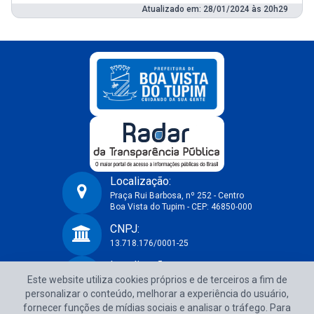
Atualizado em: 28/01/2024 às 20h29
Localização:
Praça Rui Barbosa, nº 252 - Centro
Boa Vista do Tupim - CEP: 46850-000
Prefeitura Municipal de Boa Vista do Tupim-BA
CNPJ:
13.718.176/0001-25
Localização:
Este website utiliza cookies próprios e de terceiros a fim de
Praça Rui Barbosa, nº 252 - Centro
Boa Vista do Tupim - CEP: 46850-000
personalizar o conteúdo, melhorar a experiência do usuário,
fornecer funções de mídias sociais e analisar o tráfego. Para
CNPJ: