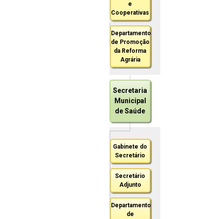
e
Cooperativas
Departamento
de Promoção
da Reforma
Agrária
Secretaria
Municipal
de Saúde
Gabinete do
Secretário
Secretário
Adjunto
Departamento
de