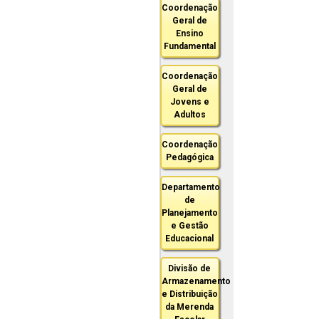
Coordenação
Geral de
Ensino
Fundamental
Coordenação
Geral de
Jovens e
Adultos
Coordenação
Pedagógica
Departamento
de
Planejamento
e Gestão
Educacional
Divisão de
Armazenamento
e Distribuição
da Merenda