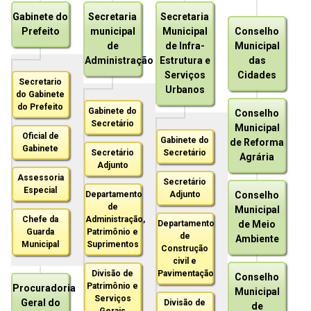
Gabinete do
Secretaria
Secretaria
Prefeito
municipal
Municipal
Conselho
de
de Infra-
Municipal
Administração
Estrutura e
das
Serviços
Cidades
Secretario
Urbanos
do Gabinete
do Prefeito
Gabinete do
Conselho
Secretário
Municipal
Oficial de
Gabinete do
de Reforma
Gabinete
Secretário
Secretário
Agrária
Adjunto
Assessoria
Secretário
Especial
Departamento
Adjunto
Conselho
de
Municipal
Chefe da
Administração,
Departamento
de Meio
Guarda
Patrimônio e
de
Ambiente
Municipal
Suprimentos
Construção
civil e
Divisão de
Pavimentação
Conselho
Patrimônio e
Procuradoria
Municipal
Serviços
Geral do
Divisão de
de
Gerais