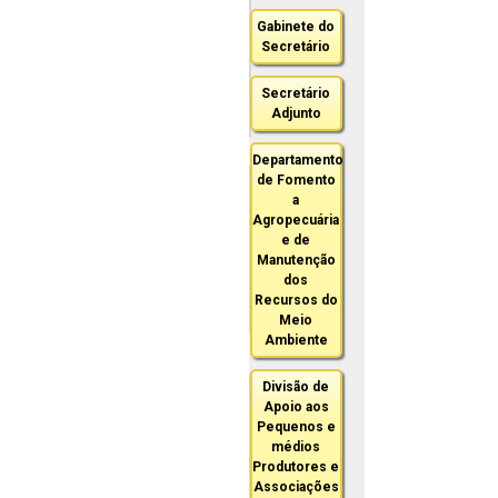
Gabinete do
Secretário
Secretário
Adjunto
Departamento
de Fomento
a
Agropecuária
e de
Manutenção
dos
Recursos do
Meio
Ambiente
Divisão de
Apoio aos
Pequenos e
médios
Produtores e
Associações