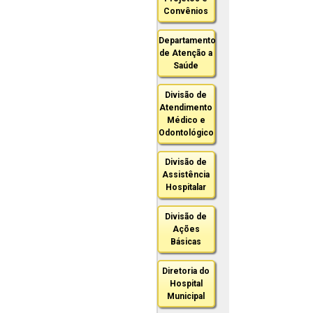
Convênios
Departamento
de Atenção a
Saúde
Divisão de
Atendimento
Médico e
Odontológico
Divisão de
Assistência
Hospitalar
Divisão de
Ações
Básicas
Diretoria do
Hospital
Municipal