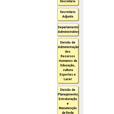
Secretário
Secretário
Adjunto
Departamento
Administrativo
Divisão de
Administração
dos
Recursos
Humanos da
Educação,
cultura
Esportes e
Lazer
Divisão de
Planejamento,
Estruturação
e
Manutenção
da Rede