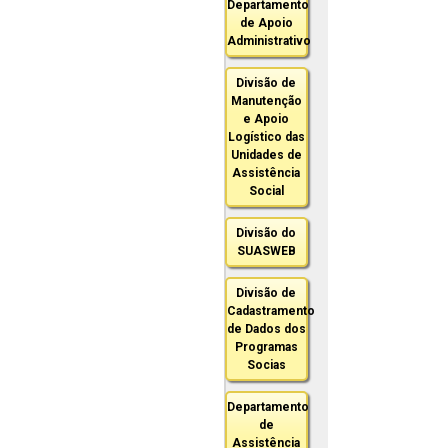
Departamento
de Apoio
Administrativo
Divisão de
Manutenção
e Apoio
Logístico das
Unidades de
Assistência
Social
Divisão do
SUASWEB
Divisão de
Cadastramento
de Dados dos
Programas
Socias
Departamento
de
Assistência