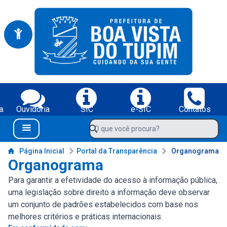
Portal da Prefeitura Municipal de Boa Vista do Tupim-BA
Serviços da Prefeitura Municipal de Boa Vista do Tupim-BA;
SIC
e-SIC
Contatos
DOM
Navegue pelo portal da Prefeitura de Boa Vista do Tupim-BA
O que você procura?
Menu Bar
Conteúdo da Prefeitura de Boa Vista do Tupim-BA
Página Inicial
Portal da Transparência
Organograma
Organograma
Para garantir a efetividade do acesso à informação pública,
uma legislação sobre direito a informação deve observar
um conjunto de padrões estabelecidos com base nos
melhores critérios e práticas internacionais.