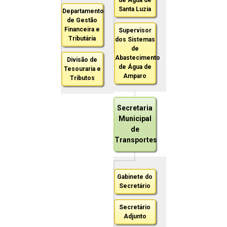
Santa Luzia
Departamento
de Gestão
Financeira e
Supervisor
Tributária
dos Sistemas
de
Abastecimento
Divisão de
de Água de
Tesouraria e
Amparo
Tributos
Secretaria
Municipal
de
Transportes
Gabinete do
Secretário
Secretário
Adjunto