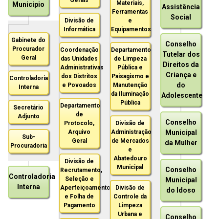
Materiais,
Municipio
Assistência
Ferramentas
Social
Divisão de
e
Informática
Equipamentos
Gabinete do
Conselho
Procurador
Coordenação
Departamento
Tutelar dos
Geral
das Unidades
de Limpeza
Direitos da
Administrativas
Pública e
Criança e
dos Distritos
Paisagismo e
Controladoria
do
e Povoados
Manutenção
Interna
da Iluminação
Adolescente
Pública
Departamento
Secretário
de
Adjunto
Conselho
Protocolo,
Divisão de
Arquivo
Administração
Municipal
Sub-
Geral
de Mercados
da Mulher
Procuradoria
e
Abatedouro
Divisão de
Municipal
Conselho
Recrutamento,
Controladoria
Seleção e
Municipal
Interna
Aperfeiçoamento
Divisão de
do Idoso
e Folha de
Controle da
Pagamento
Limpeza
Urbana e
Conselho