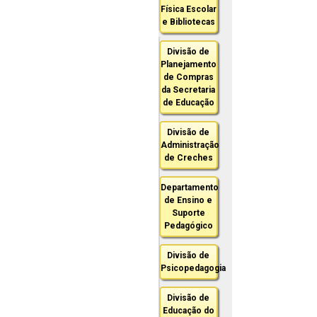
Física Escolar
e Bibliotecas
Divisão de
Planejamento
de Compras
da Secretaria
de Educação
Divisão de
Administração
de Creches
Departamento
de Ensino e
Suporte
Pedagógico
Divisão de
Psicopedagogia
Divisão de
Educação do