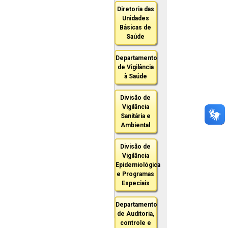
Diretoria das
Unidades
Básicas de
Saúde
Departamento
de Vigilância
à Saúde
Divisão de
Vigilância
Sanitária e
Ambiental
Divisão de
Vigilância
Epidemiológica
e Programas
Especiais
Departamento
de Auditoria,
controle e