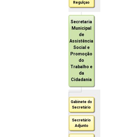
Regulçao
Secretaria
Municipal
de
Assistência
Social e
Promoção
do
Trabalho e
da
Cidadania
Gabinete do
Secretário
Secretário
Adjunto