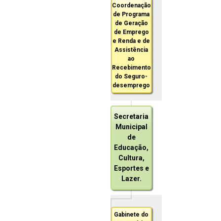
Coordenação
de Programa
de Geração
de Emprego
e Renda e de
Assistência
ao
Recebimento
do Seguro-
desemprego
Secretaria
Municipal
de
Educação,
Cultura,
Esportes e
Lazer.
Gabinete do