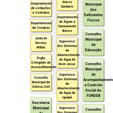
Aterro
Departamento
Municipal
Sanitário
de Licitações
dos
e Contratos
Deficientes
Departamento
Físicos
de Águas e
Departamento
Saneamento
de Compras
Básico
Conselho
Junta do
Municipal
Supervisor
Serviço
de
dos Sistemas
Militar
Educação
de
Abastecimento
Órgão
de Água de
Colegiado de
Conselho
Bom Jesus
Aconselhamento
Municipal
de
Supervisor
Conselho
dos Sistemas
Acompanhament
Municipal de
de
e Controle
Defesa Civil
Abastecimento
Social do
de Água de
FUNDEB
Iguapé
Secretaria
Municipal
Supervisor
Conselho
dos Sistemas