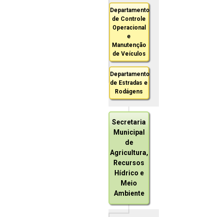
Departamento
de Controle
Operacional
e
Manutenção
de Veículos
Departamento
de Estradas e
Rodágens
Secretaria
Municipal
de
Agricultura,
Recursos
Hídrico e
Meio
Ambiente