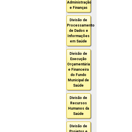
Administração
e Finanças
Divisão de
Processamento
de Dados e
Informações
em Saúde
Divisão de
Execução
Orçamentária
e Financeira
do Fundo
Municipal de
Saúde
Divisão de
Recursos
Humanos da
Saúde
Divisão de
Projetos e