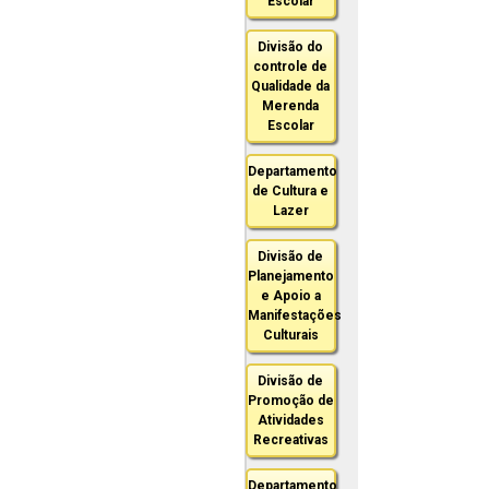
Escolar
Divisão do
controle de
Qualidade da
Merenda
Escolar
Departamento
de Cultura e
Lazer
Divisão de
Planejamento
e Apoio a
Manifestações
Culturais
Divisão de
Promoção de
Atividades
Recreativas
Departamento