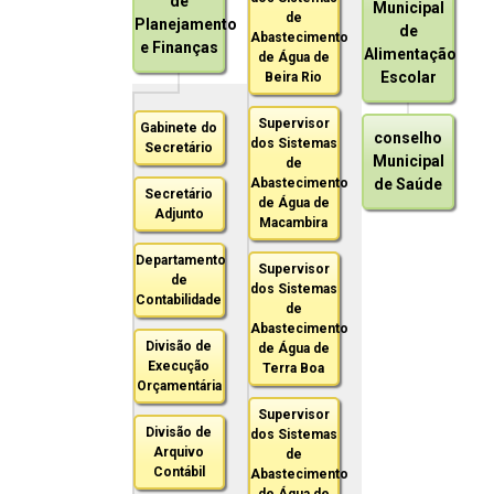
de
Municipal
de
Planejamento
de
Abastecimento
e Finanças
Alimentação
de Água de
Escolar
Beira Rio
Supervisor
Gabinete do
conselho
dos Sistemas
Secretário
Municipal
de
Abastecimento
de Saúde
Secretário
de Água de
Adjunto
Macambira
Departamento
Supervisor
de
dos Sistemas
Contabilidade
de
Abastecimento
Divisão de
de Água de
Execução
Terra Boa
Orçamentária
Supervisor
Divisão de
dos Sistemas
Arquivo
de
Contábil
Abastecimento
de Água de