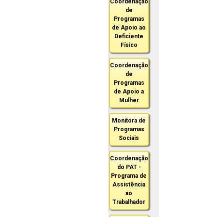
Coordenação
de
Programas
de Apoio ao
Deficiente
Físico
Coordenação
de
Programas
de Apoio a
Mulher
Monitora de
Programas
Sociais
Coordenação
do PAT -
Programa de
Assistência
ao
Trabalhador