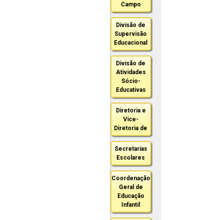
Campo
Divisão de
Supervisão
Educacional
Divisão de
Atividades
Sócio-
Educativas
Diretoria e
Vice-
Diretoria de
Secretarias
Escolares
Coordenação
Geral de
Educação
Infantil