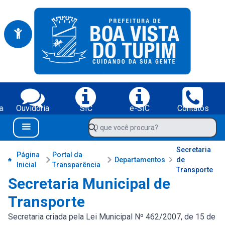
Portal da Prefeitura Municipal de Boa Vista do Tupim-BA
Serviços da Prefeitura Municipal de Boa Vista do Tupim-BA;
a
Ouvidoria
SIC
e-SIC
Contatos
Navegue pelo portal da Prefeitura de Boa Vista do Tupim-BA
O que você procura?
Menu Bar
Conteúdo da Prefeitura de Boa Vista do Tupim-BA
Secretaria
Página
Portal da
Departamentos
de
Inicial
Transparência
Transporte
Secretaria Municipal de
Transporte
Secretaria criada pela Lei Municipal Nº 462/2007, de 15 de