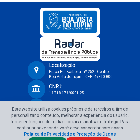
Localização:
Praça Rui Barbosa, nº 252 - Centro
Boa Vista do Tupim - CEP: 46850-000
Prefeitura Municipal de Boa Vista do Tupim-BA
CNPJ:
13.718.176/0001-25
Localização:
Este website utiliza cookies próprios e de terceiros a fim de
Praça Rui Barbosa, nº 252 - Centro
Boa Vista do Tupim - CEP: 46850-000
personalizar o conteúdo, melhorar a experiência do usuário,
fornecer funções de mídias sociais e analisar o tráfego. Para
CNPJ:
continuar navegando você deve concordar com nossa
13.718.176/0001-25
Política de Privacidade e Proteção de Dados