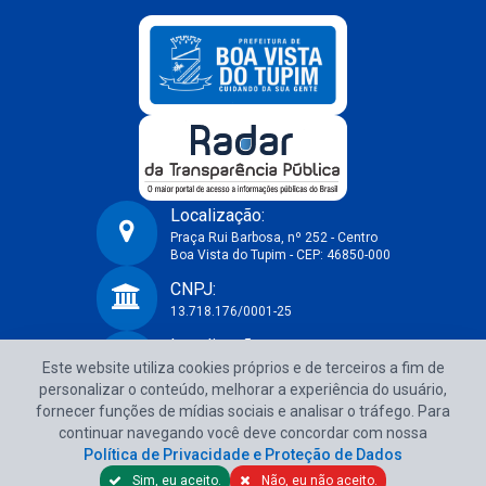
Localização:
Praça Rui Barbosa, nº 252 - Centro
Boa Vista do Tupim - CEP: 46850-000
Prefeitura Municipal de Boa Vista do Tupim-BA
CNPJ:
13.718.176/0001-25
Localização:
Este website utiliza cookies próprios e de terceiros a fim de
Praça Rui Barbosa, nº 252 - Centro
Boa Vista do Tupim - CEP: 46850-000
personalizar o conteúdo, melhorar a experiência do usuário,
fornecer funções de mídias sociais e analisar o tráfego. Para
CNPJ:
continuar navegando você deve concordar com nossa
13.718.176/0001-25
Política de Privacidade e Proteção de Dados
Sim, eu aceito.
Não, eu não aceito.