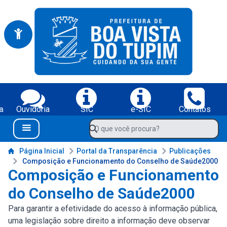
Portal da Prefeitura Municipal de Boa Vista do Tupim-BA
Serviços da Prefeitura Municipal de Boa Vista do Tupim-BA;
a
Ouvidoria
SIC
e-SIC
Contatos
Navegue pelo portal da Prefeitura de Boa Vista do Tupim-BA
O que você procura?
Menu Bar
Conteúdo da Prefeitura de Boa Vista do Tupim-BA
Página Inicial
Portal da Transparência
Publicações
Composição e Funcionamento do Conselho de Saúde2000
Composição e Funcionamento
do Conselho de Saúde2000
Para garantir a efetividade do acesso à informação pública,
uma legislação sobre direito a informação deve observar