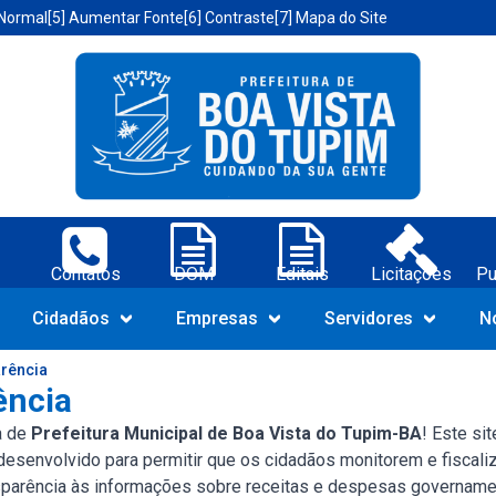
 Normal
[5] Aumentar Fonte
[6] Contraste
[7] Mapa do Site
a Vista do Tupim-BA;
Contatos
DOM
Editais
Licitações
Pu
Navegue pelo portal da Prefeit
Cidadãos
Empresas
Servidores
N
arência
ência
a de
Prefeitura Municipal de Boa Vista do Tupim-BA
! Este si
 desenvolvido para permitir que os cidadãos monitorem e fiscal
nsparência às informações sobre receitas e despesas govername