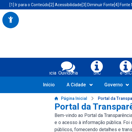
Portal da Prefeitura Municipal de Boa Vista do Tupim-BA
Acessibilidade da Prefeitura de Boa Vista do Tupim-BA
[1] Ir para o Conteúdo
[2] Acessibilidade
[3] Diminuir Fonte
[4] Fonte
Serviços da Prefeitura Municipal de Bo
Transparência
Ouvidoria
SIC
e-SIC
Início
A Cidade
Governo
Conteúdo da Prefeitura de Boa Vista do Tupim-BA
Página Inicial
Portal da Transp
Portal da Transpar
Bem-vindo ao Portal da Transparênci
e o acesso à informação pública. Foi
públicos, fornecendo detalhes e tra