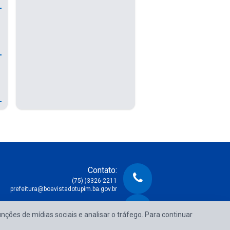
Contato:
(75) )3326-2211
prefeitura@boavistadotupim.ba.gov.br
Atendimento:
unções de mídias sociais e analisar o tráfego. Para continuar
e Segunda à Sexta das 08:00h às 14:00h