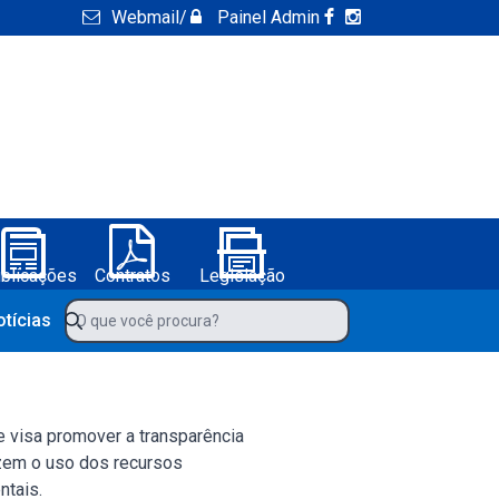
Webmail
/
Painel Admin
blicações
Contratos
Legislação
ura de Boa Vista do Tupim-BA
O que você procura?
otícias
te visa promover a transparência
izem o uso dos recursos
ntais.