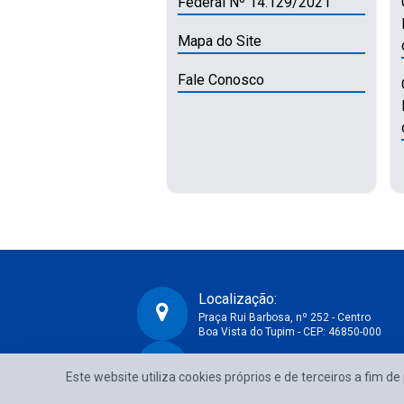
Federal Nº 14.129/2021
Mapa do Site
Fale Conosco
Localização:
Praça Rui Barbosa, nº 252 - Centro
Boa Vista do Tupim - CEP: 46850-000
CNPJ:
Prefeitura Municipal de Boa Vista do Tupim-BA
Este website utiliza cookies próprios e de terceiros a fim d
13.718.176/0001-25