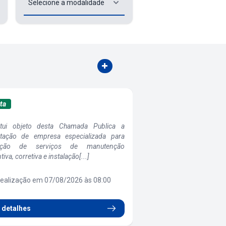
ta
Aberta
itui objeto desta Chamada Publica a
O presente credenciament
atação de empresa especializada para
de pessoa (s) jurídica (
tação de serviços de manutenção
serviços mecânicos, elétric
iva, corretiva e instalação[...]
Realização em 31/0
ealização em 07/08/2026 às 08:00
 detalhes
Ver detalhes