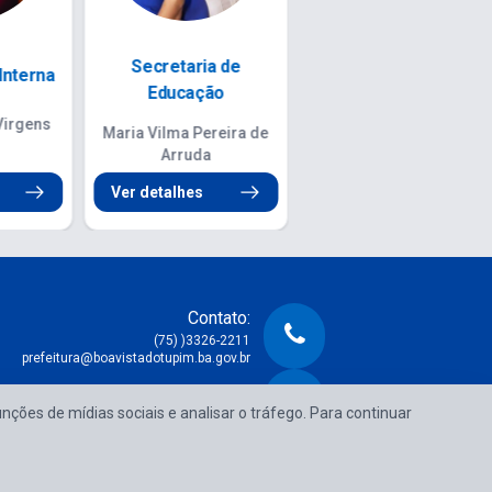
Secretaria de
Procuradoria Jurídica
a
Planejamento e
do Município
Finanças...
os da
Lorena Santos de
ão
Almeida
Aline de Arruda Sousa
Ver detalhes
Ver detalhes
Contato:
(75) )3326-2211
prefeitura@boavistadotupim.ba.gov.br
Atendimento:
unções de mídias sociais e analisar o tráfego. Para continuar
e Segunda à Sexta das 08:00h às 14:00h