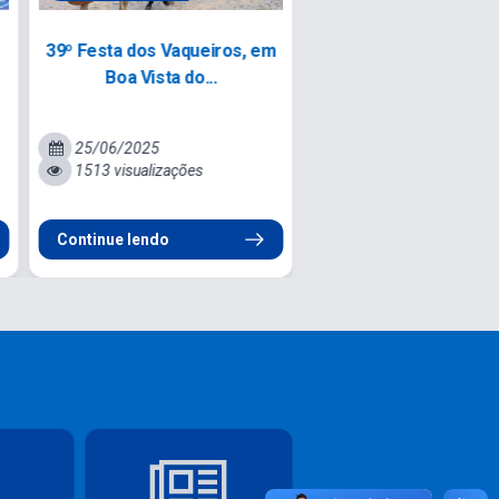
Forró do Idoso: Diversão da
Prefeitura de Boa Vi
..
Melhor Idade
Tupim Realiza Mais
25/06/2025
17/04/2026
900 visualizações
196 visualizações
Continue lendo
Continue lendo