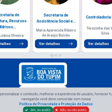
Secretaria de Ordem
cretaria de
Ouvidori
Pública
raestrutura
Marcio Sant
Alexsandro Santos Silva
Conceiç
e Azevedo Brito
Barreto
etalhes
Ver detalhes
Ver detalhes
e personalizar o conteúdo, melhorar a experiência do usuário, fornecer f
Atendimento d
navegando você deve concordar com nossa
Política de Privacidade e Proteção de Dados
Sim, eu aceito.
Não, eu não aceito.
Política de Privacidade e Proteção de Dados