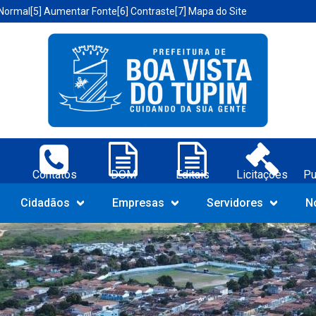
 Normal
[5] Aumentar Fonte
[6] Contraste
[7] Mapa do Site
a Vista do Tupim-BA;
os
DOM
Editais
Licitações
Publicações
C
Navegue pelo portal da Prefeit
Cidadãos
Empresas
Servidores
N
Tupim-BA