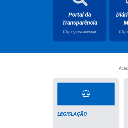
Publicações
Le
Licitações
Oficiais
M
Clique para acessar
Clique para acessar
Cliqu
Aces
Selecione a categori
LEGISLAÇÃO