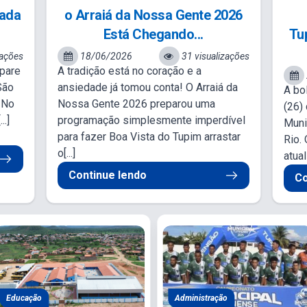
pada
o Arraiá da Nossa Gente 2026
Está Chegando...
Tu
zações
18/06/2026
31 visualizações
epare
A tradição está no coração e a
São
ansiedade já tomou conta! O Arraiá da
A bo
! No
Nossa Gente 2026 preparou uma
(26)
..]
programação simplesmente imperdível
Muni
para fazer Boa Vista do Tupim arrastar
Rio. 
o[...]
atua
Continue lendo
Co
ista do Tupim-BA
Educação
Assistência Social e...