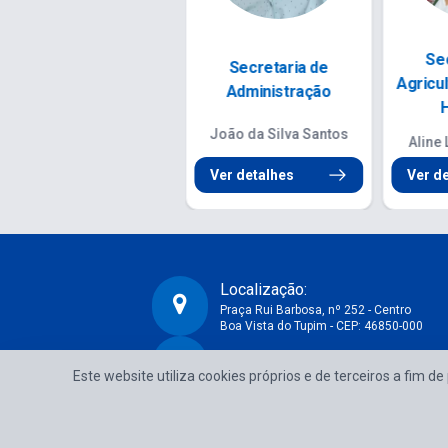
Secretaria de
Secretaria de Esporte,
Se
Educação
Juventude e...
Inf
Maria Vilma Pereira de
Rondineli Arena Santana
Renê d
Arruda
Ver detalhes
Ver d
Ver detalhes
Localização:
Praça Rui Barbosa, nº 252 - Centro
Boa Vista do Tupim - CEP: 46850-000
CNPJ:
Prefeitura Municipal de Boa Vista do Tupim-BA
Este website utiliza cookies próprios e de terceiros a fim d
13.718.176/0001-25