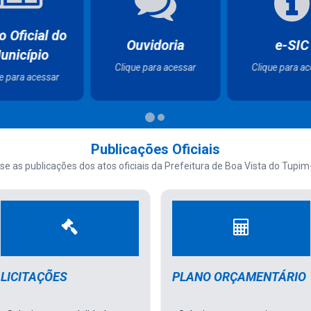
gislação
Serviços da
Serviços
unicipal
Saúde
Educaç
e para acessar
Clique para acessar
Clique para a
Publicações Oficiais
se as publicações dos atos oficiais da Prefeitura de Boa Vista do Tupim-
a de uma Legislação
Selecione a modalidade de uma Licitação
Selecione a c
LICITAÇÕES
PLANO ORÇAMENTÁRIO