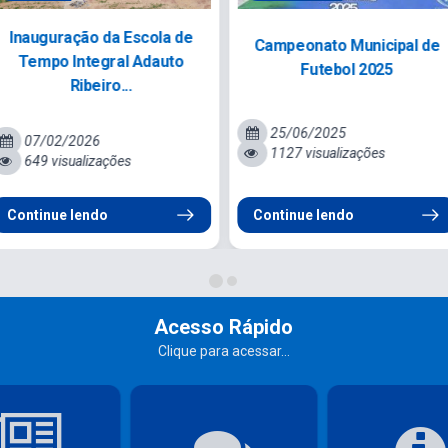
Capacitação para Cuidadores
Curso de Mimos Infantis,
de Crianças Com
Bichinhos e Flores Artificiais.
Necessidades Especiais....
25/06/2025
25/06/2025
913 visualizações
886 visualizações
Continue lendo
Continue lendo
Acesso Rápido
Clique para acessar...