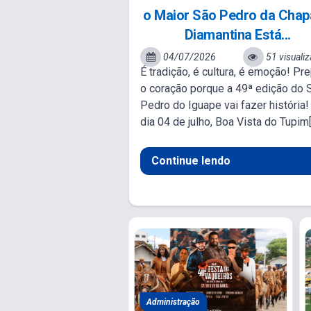
o Maior São Pedro da Cha
Diamantina Está...
04/07/2026
51 visuali
É tradição, é cultura, é emoção! Pr
o coração porque a 49ª edição do 
Pedro do Iguape vai fazer história
dia 04 de julho, Boa Vista do Tupim[.
Continue lendo
Mais Notícias da Prefeitura de Boa V
o, Cultura e...
Administração