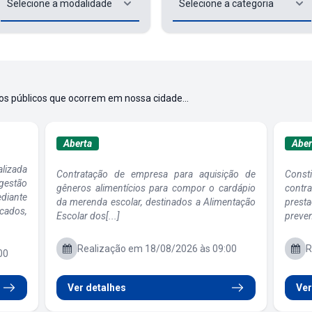
os públicos que ocorrem em nossa cidade...
Aberta
Aber
alizada
Contratação de empresa para aquisição de
Const
gestão
gêneros alimentícios para compor o cardápio
contr
iante
da merenda escolar, destinados a Alimentação
pres
icados,
Escolar dos[...]
prevent
Realização em 18/08/2026 às 09:00
R
00
Ver detalhes
Ver