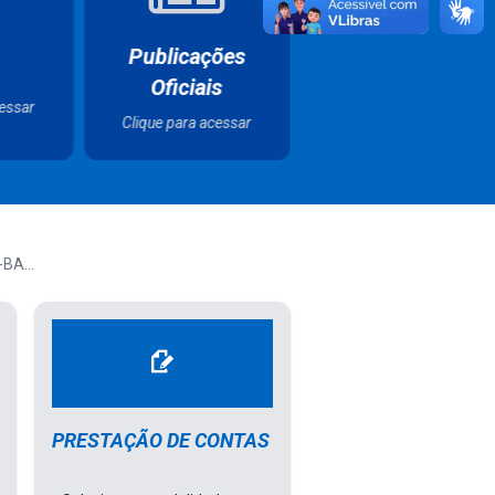
 da
Portal da
Serviços Online
ão
Transparência
Clique para acessar
cessar
Clique para acessar
BA...
ategoria de uma Conta Pública
Selecione a Modalidade um Concurso Con
PRESTAÇÃO DE CONTAS