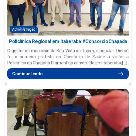
Administração
Policlínica Regional em Itaberaba #ConsorcioChapada
O gestor do município de Boa Vista do Tupim, o popular ‘Dinho’,
foi o primeiro prefeito do Consórcio de Saúde a visitar a
Policlínica da Chapada Diamantina construída em Itaberaba;[...]
Continue lendo