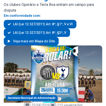
Os clubes Operário e Terra Boa entram em campo para
disputa
Em conformidade com:
LAI (Lei 12.527/2011) Art. 8º, §1º, V e VI
LAI (Lei 12.527/2011) Art. 8º, §3º, V
Veja mais em Mapa do Site
Secretaria Municipal de Administração
25/04/2026
215 visualizações