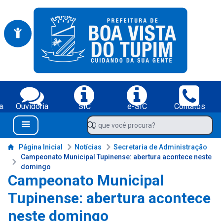
Portal da Prefeitura Municipal de Boa Vista do Tupim-BA
Serviços da Prefeitura Municipal de Boa Vista do Tupim-BA;
a
Ouvidoria
SIC
e-SIC
Contatos
Navegue pelo portal da Prefeitura de Boa Vista do Tupim-BA
O que você procura?
Menu Bar
Conteúdo da Prefeitura de Boa Vista do Tupim-BA
Página Inicial
Notícias
Secretaria de Administração
Campeonato Municipal Tupinense: abertura acontece neste
domingo
Campeonato Municipal
Tupinense: abertura acontece
neste domingo