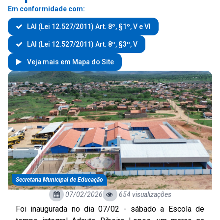
Em conformidade com:
LAI (Lei 12.527/2011) Art. 8º, §1º, V e VI
LAI (Lei 12.527/2011) Art. 8º, §3º, V
Veja mais em Mapa do Site
Secretaria Municipal de Educação
07/02/2026
654 visualizações
Foi inaugurada no dia 07/02 - sábado a Escola de