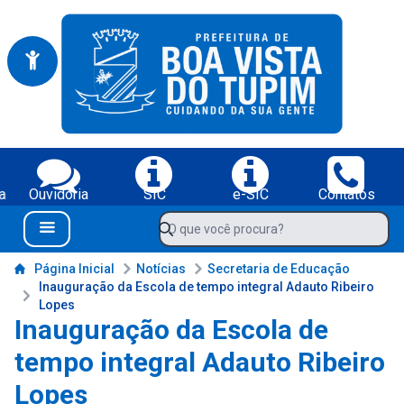
Portal da Prefeitura Municipal de Boa Vista do Tupim-BA
Serviços da Prefeitura Municipal de Boa Vista do Tupim-BA;
a
Ouvidoria
SIC
e-SIC
Contatos
Navegue pelo portal da Prefeitura de Boa Vista do Tupim-BA
O que você procura?
Menu Bar
Conteúdo da Prefeitura de Boa Vista do Tupim-BA
Página Inicial
Notícias
Secretaria de Educação
Inauguração da Escola de tempo integral Adauto Ribeiro
Lopes
Inauguração da Escola de
tempo integral Adauto Ribeiro
Lopes