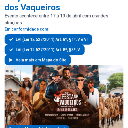
dos Vaqueiros
Evento acontece entre 17 a 19 de abril com grandes
atrações
Em conformidade com:
LAI (Lei 12.527/2011) Art. 8º, §1º, V e VI
LAI (Lei 12.527/2011) Art. 8º, §3º, V
Veja mais em Mapa do Site