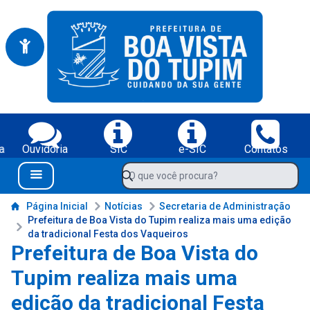
Portal da Prefeitura Municipal de Boa Vista do Tupim-BA
Serviços da Prefeitura Municipal de Boa Vista do Tupim-BA;
a
Ouvidoria
SIC
e-SIC
Contatos
Navegue pelo portal da Prefeitura de Boa Vista do Tupim-BA
O que você procura?
Menu Bar
Conteúdo da Prefeitura de Boa Vista do Tupim-BA
Página Inicial
Notícias
Secretaria de Administração
Prefeitura de Boa Vista do Tupim realiza mais uma edição
da tradicional Festa dos Vaqueiros
Prefeitura de Boa Vista do
Tupim realiza mais uma
edição da tradicional Festa