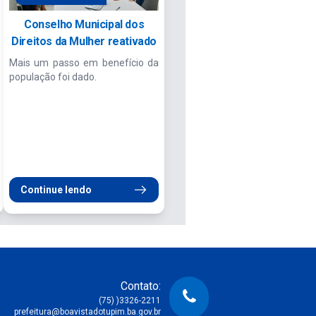
Conselho Municipal dos
Direitos da Mulher reativado
Mais um passo em benefício da
população foi dado.
Continue lendo
Contato:
(75) )3326-2211
prefeitura@boavistadotupim.ba.gov.br