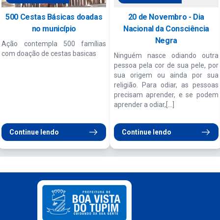
500 Cestas Básicas doadas
20 de Novembro - Dia
no município
Nacional da Consciência
Negra
Ação contempla 500 famílias
com doação de cestas basicas
Ninguém nasce odiando outra
pessoa pela cor de sua pele, por
sua origem ou ainda por sua
religião. Para odiar, as pessoas
precisam aprender, e se podem
aprender a odiar,[...]
Continue lendo
Continue lendo