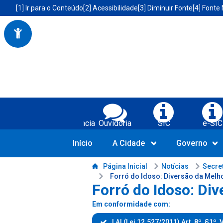
Portal da Prefeitura Municipal de Boa Vista do Tupim-BA
Acessibilidade da Prefeitura de Boa Vista do Tupim-BA
[1] Ir para o Conteúdo
[2] Acessibilidade
[3] Diminuir Fonte
[4] Fonte
Serviços da Prefeitura Municipal de Bo
Transparência
Ouvidoria
SIC
e-SIC
Início
A Cidade
Governo
Conteúdo da Prefeitura de Boa Vista do Tupim-BA
Página Inicial
Notícias
Secre
Forró do Idoso: Diversão da Melh
Forró do Idoso: Di
Em conformidade com:
LAI (Lei 12.527/2011) Art. 8º, §1º, V