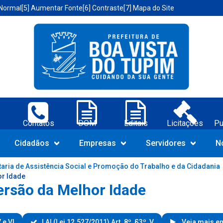
 Normal
[5] Aumentar Fonte
[6] Contraste
[7] Mapa do Site
a Vista do Tupim-BA;
Contatos
DOM
Editais
Licitações
Pu
Navegue pelo portal da Prefeit
Cidadãos
Empresas
Servidores
N
taria de Assistência Social e Promoção do Trabalho e da Cidadania
or Idade
versão da Melhor Idade
 e VI
LAI (Lei 12.527/2011) Art. 8º, §3º, V
Veja mais em