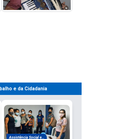
balho e da Cidadania
Assistência Social e...