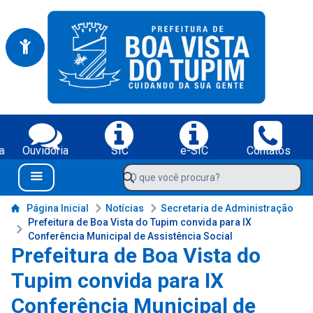
Portal da Prefeitura Municipal de Boa Vista do Tupim-BA
Serviços da Prefeitura Municipal de Boa Vista do Tupim-BA;
a
Ouvidoria
SIC
e-SIC
Contatos
Navegue pelo portal da Prefeitura de Boa Vista do Tupim-BA
O que você procura?
Menu Bar
Conteúdo da Prefeitura de Boa Vista do Tupim-BA
Página Inicial
Notícias
Secretaria de Administração
Prefeitura de Boa Vista do Tupim convida para IX
Conferência Municipal de Assistência Social
Prefeitura de Boa Vista do
Tupim convida para IX
Conferência Municipal de