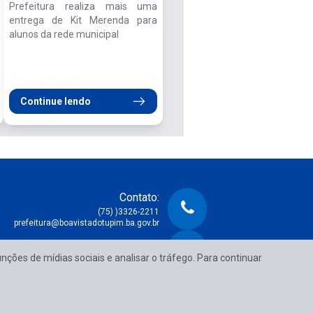
Prefeitura realiza mais uma
entrega de Kit Merenda para
alunos da rede municipal
Continue lendo
Contato:
(75) )3326-2211
prefeitura@boavistadotupim.ba.gov.br
Atendimento:
unções de mídias sociais e analisar o tráfego. Para continuar
e Segunda à Sexta das 08:00h às 14:00h