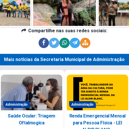
Compartilhe nas suas redes sociais:
Mais notícias da Secretaria Municipal de Administração
Administração
Administração
Saúde Ocular: Triagem
Renda Emergencial Mensal
Oftalmogica
para Pessoa Física - LEI