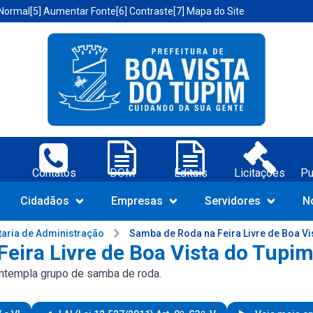
 Normal
[5] Aumentar Fonte
[6] Contraste
[7] Mapa do Site
a Vista do Tupim-BA;
os
DOM
Editais
Licitações
Publicações
C
Navegue pelo portal da Prefeit
Cidadãos
Empresas
Servidores
N
taria de Administração
Samba de Roda na Feira Livre de Boa Vi
eira Livre de Boa Vista do Tupi
ontempla grupo de samba de roda.