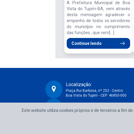
A Prefeitura Municipal de Boa
Vista do Tupim-BA, vem através
desta mensagem agradecer o
empenho de todos os servidores
do município no cumprimento
das funções , que vem[...]
Continue lendo
Localização:
Praça Rui Barbosa, nº 252 - Centro
Boa Vista do Tupim - CEP: 46850-000
CNPJ:
Prefeitura Municipal de Boa Vista do Tupim-BA
Este website utiliza cookies próprios e de terceiros a fim d
13.718.176/0001-25