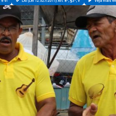
 e VI
LAI (Lei 12.527/2011) Art. 8º, §3º, V
Veja mais em