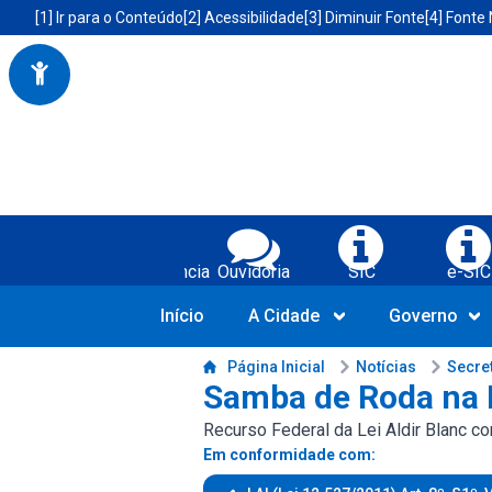
Portal da Prefeitura Municipal de Boa Vista do Tupim-BA
Acessibilidade da Prefeitura de Boa Vista do Tupim-BA
[1] Ir para o Conteúdo
[2] Acessibilidade
[3] Diminuir Fonte
[4] Fonte
Serviços da Prefeitura Municipal de Bo
Ouvidoria
SIC
e-SIC
Contat
Início
A Cidade
Governo
Conteúdo da Prefeitura de Boa Vista do Tupim-BA
Página Inicial
Notícias
Secre
Samba de Roda na F
Recurso Federal da Lei Aldir Blanc c
Em conformidade com: