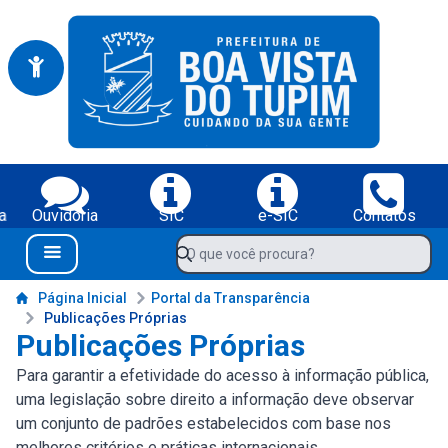
Portal da Prefeitura Municipal de Boa Vista do Tupim-BA
Serviços da Prefeitura Municipal de Boa Vista do Tupim-BA;
a
Ouvidoria
SIC
e-SIC
Contatos
Navegue pelo portal da Prefeitura de Boa Vista do Tupim-BA
O que você procura?
Menu Bar
Conteúdo da Prefeitura de Boa Vista do Tupim-BA
Página Inicial
Portal da Transparência
Publicações Próprias
Publicações Próprias
Para garantir a efetividade do acesso à informação pública,
uma legislação sobre direito a informação deve observar
um conjunto de padrões estabelecidos com base nos
melhores critérios e práticas internacionais.