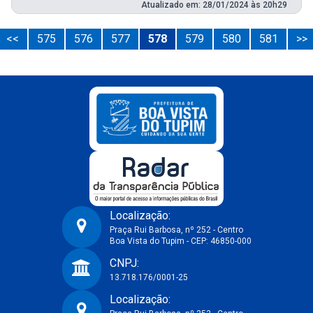
Atualizado em: 28/01/2024 às 20h29
<<
575
576
577
578
579
580
581
>>
Localização:
Praça Rui Barbosa, nº 252 - Centro
Boa Vista do Tupim - CEP: 46850-000
Prefeitura Municipal de Boa Vista do Tupim-BA
CNPJ:
13.718.176/0001-25
Localização: