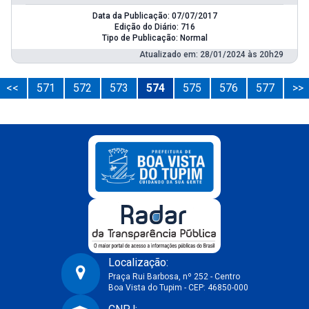
Data da Publicação: 07/07/2017
Edição do Diário: 716
Tipo de Publicação: Normal
Atualizado em: 28/01/2024 às 20h29
<<
571
572
573
574
575
576
577
>>
Localização:
Praça Rui Barbosa, nº 252 - Centro
Boa Vista do Tupim - CEP: 46850-000
Prefeitura Municipal de Boa Vista do Tupim-BA