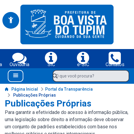
Portal da Prefeitura Municipal de Boa Vista do Tupim-BA
Serviços da Prefeitura Municipal de Boa Vista do Tupim-BA;
a
Ouvidoria
SIC
e-SIC
Contatos
Navegue pelo portal da Prefeitura de Boa Vista do Tupim-BA
O que você procura?
Menu Bar
Conteúdo da Prefeitura de Boa Vista do Tupim-BA
Página Inicial
Portal da Transparência
Publicações Próprias
Publicações Próprias
Para garantir a efetividade do acesso à informação pública,
uma legislação sobre direito a informação deve observar
um conjunto de padrões estabelecidos com base nos
melhores critérios e práticas internacionais.