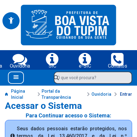
Portal da Prefeitura Municipal de Boa Vista do Tupim-BA
Serviços da Prefeitura Municipal de Boa Vista do Tupim-BA;
a
Ouvidoria
SIC
e-SIC
Contatos
Navegue pelo portal da Prefeitura de Boa Vista do Tupim-BA
O que você procura?
Menu Bar
Conteúdo da Prefeitura de Boa Vista do Tupim-BA
Página
Portal da
Ouvidoria
Entrar
Inicial
Transparência
Acessar o Sistema
Para Continuar acesso o Sistema:
Seus dados pessoais estarão protegidos, nos
termos da Lei 13.460/2017 e da Lei n.º