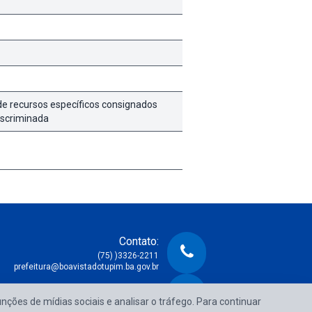
de recursos específicos consignados
iscriminada
Contato:
(75) )3326-2211
prefeitura@boavistadotupim.ba.gov.br
Atendimento:
unções de mídias sociais e analisar o tráfego. Para continuar
e Segunda à Sexta das 08:00h às 14:00h