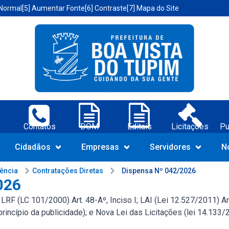
 Normal
[5] Aumentar Fonte
[6] Contraste
[7] Mapa do Site
a Vista do Tupim-BA;
Contatos
DOM
Editais
Licitações
Pu
Navegue pelo portal da Prefeit
Cidadãos
Empresas
Servidores
N
rência
Contratações Diretas
Dispensa Nº 042/2026
026
F (LC 101/2000) Art. 48-Aº, Inciso I; LAI (Lei 12.527/2011) Art.
(princípio da publicidade); e Nova Lei das Licitações (lei 14.133/2