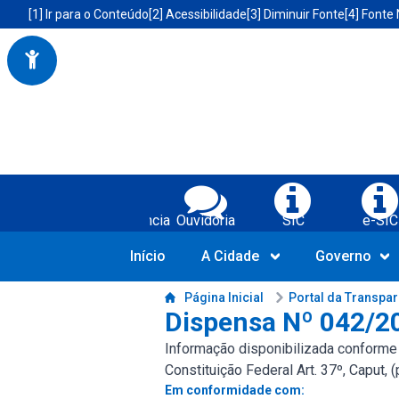
Portal da Prefeitura Municipal de Boa Vista do Tupim-BA
Acessibilidade da Prefeitura de Boa Vista do Tupim-BA
[1] Ir para o Conteúdo
[2] Acessibilidade
[3] Diminuir Fonte
[4] Fonte
Serviços da Prefeitura Municipal de Bo
Transparência
Ouvidoria
SIC
e-SIC
Início
A Cidade
Governo
Conteúdo da Prefeitura de Boa Vista do Tupim-BA
Página Inicial
Portal da Transpa
Dispensa Nº 042/2
Informação disponibilizada conforme LR
Constituição Federal Art. 37º, Caput, 
Em conformidade com: