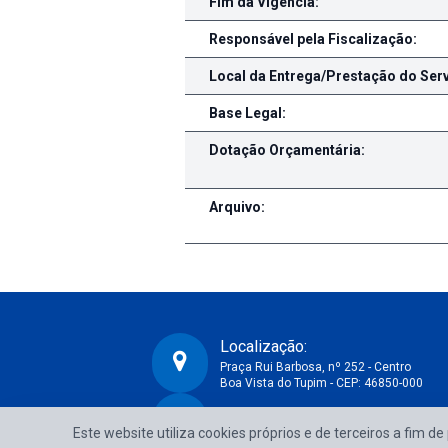
Fim da Vigência:
Responsável pela Fiscalização:
Local da Entrega/Prestação do Serv
Base Legal:
Dotação Orçamentária:
Arquivo:
Localização:
Praça Rui Barbosa, nº 252 - Centro
Boa Vista do Tupim - CEP: 46850-000
CNPJ:
Prefeitura Municipal de Boa Vista do Tupim-BA
Este website utiliza cookies próprios e de terceiros a fim d
13.718.176/0001-25