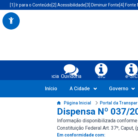
Portal da Prefeitura Municipal de Boa Vista do Tupim-BA
Acessibilidade da Prefeitura de Boa Vista do Tupim-BA
[1] Ir para o Conteúdo
[2] Acessibilidade
[3] Diminuir Fonte
[4] Fonte
Serviços da Prefeitura Municipal de Bo
Transparência
Ouvidoria
SIC
e-SIC
Início
A Cidade
Governo
Conteúdo da Prefeitura de Boa Vista do Tupim-BA
Página Inicial
Portal da Transpa
Dispensa Nº 037/2
Informação disponibilizada conforme LR
Constituição Federal Art. 37º, Caput, 
Em conformidade com: