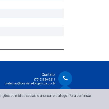
Contato:
(75) )3326-2211
prefeitura@boavistadotupim.ba.gov.br
Atendimento:
unções de mídias sociais e analisar o tráfego. Para continuar
e Segunda à Sexta das 08:00h às 14:00h