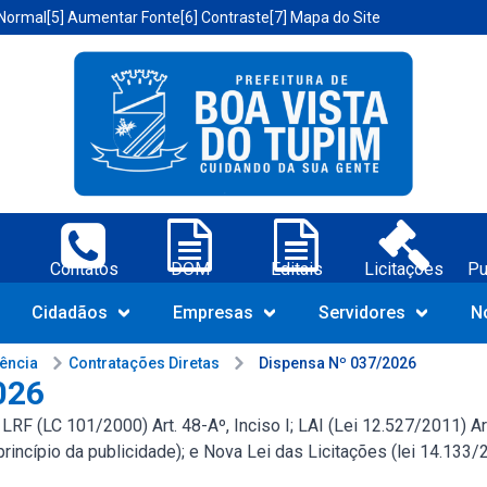
 Normal
[5] Aumentar Fonte
[6] Contraste
[7] Mapa do Site
a Vista do Tupim-BA;
Contatos
DOM
Editais
Licitações
Pu
Navegue pelo portal da Prefeit
Cidadãos
Empresas
Servidores
N
rência
Contratações Diretas
Dispensa Nº 037/2026
026
F (LC 101/2000) Art. 48-Aº, Inciso I; LAI (Lei 12.527/2011) Art.
(princípio da publicidade); e Nova Lei das Licitações (lei 14.133/2