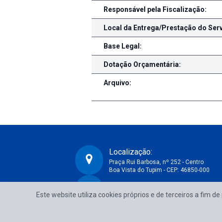
Responsável pela Fiscalização:
Local da Entrega/Prestação do Serv
Base Legal:
Dotação Orçamentária:
Arquivo:
Localização:
Praça Rui Barbosa, nº 252 - Centro
Boa Vista do Tupim - CEP: 46850-000
CNPJ:
Prefeitura Municipal de Boa Vista do Tupim-BA
Este website utiliza cookies próprios e de terceiros a fim d
13.718.176/0001-25