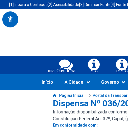
Portal da Prefeitura Municipal de Boa Vista do Tupim-BA
Acessibilidade da Prefeitura de Boa Vista do Tupim-BA
[1] Ir para o Conteúdo
[2] Acessibilidade
[3] Diminuir Fonte
[4] Fonte
Serviços da Prefeitura Municipal de Bo
Transparência
Ouvidoria
SIC
e-SIC
Início
A Cidade
Governo
Conteúdo da Prefeitura de Boa Vista do Tupim-BA
Página Inicial
Portal da Transpa
Dispensa Nº 036/2
Informação disponibilizada conforme LR
Constituição Federal Art. 37º, Caput, 
Em conformidade com: