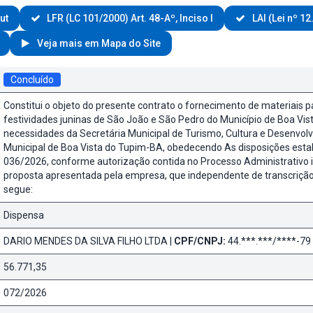
ut
LFR (LC 101/2000) Art. 48-Aº, Inciso I
LAI (Lei nº 12
Veja mais em Mapa do Site
Concluído
Constitui o objeto do presente contrato o fornecimento de materiais 
festividades juninas de São João e São Pedro do Município de Boa Vis
necessidades da Secretária Municipal de Turismo, Cultura e Desenvol
Municipal de Boa Vista do Tupim-BA, obedecendo As disposições estab
036/2026, conforme autorização contida no Processo Administrativo 
proposta apresentada pela empresa, que independente de transcrição
segue:
Dispensa
DARIO MENDES DA SILVA FILHO LTDA |
CPF/CNPJ:
44.***.***/****-79
56.771,35
072/2026