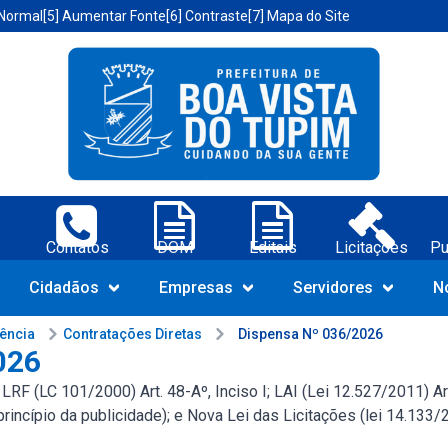
 Normal
[5] Aumentar Fonte
[6] Contraste
[7] Mapa do Site
a Vista do Tupim-BA;
Contatos
DOM
Editais
Licitações
Pu
Navegue pelo portal da Prefeit
Cidadãos
Empresas
Servidores
N
rência
Contratações Diretas
Dispensa Nº 036/2026
026
F (LC 101/2000) Art. 48-Aº, Inciso I; LAI (Lei 12.527/2011) Art.
(princípio da publicidade); e Nova Lei das Licitações (lei 14.133/2