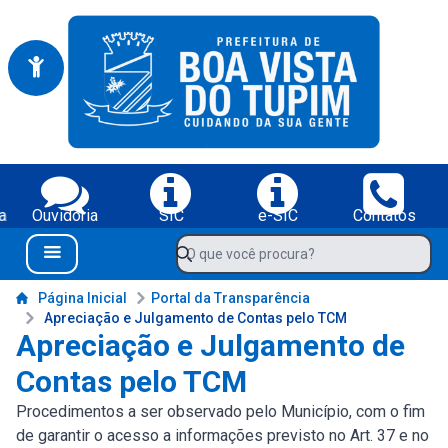
Portal da Prefeitura Municipal de Boa Vista do Tupim-BA
Serviços da Prefeitura Municipal de Boa Vista do Tupim-BA;
a
Ouvidoria
SIC
e-SIC
Contatos
Navegue pelo portal da Prefeitura de Boa Vista do Tupim-BA
O que você procura?
Menu Bar
Conteúdo da Prefeitura de Boa Vista do Tupim-BA
Página Inicial
Portal da Transparência
Apreciação e Julgamento de Contas pelo TCM
Apreciação e Julgamento de
Contas pelo TCM
Procedimentos a ser observado pelo Município, com o fim
de garantir o acesso a informações previsto no Art. 37 e no