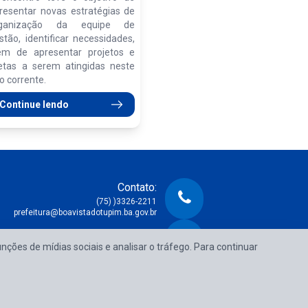
resentar novas estratégias de
rganização da equipe de
stão, identificar necessidades,
ém de apresentar projetos e
tas a serem atingidas neste
o corrente.
Continue lendo
Contato:
(75) )3326-2211
prefeitura@boavistadotupim.ba.gov.br
Atendimento:
unções de mídias sociais e analisar o tráfego. Para continuar
e Segunda à Sexta das 08:00h às 14:00h