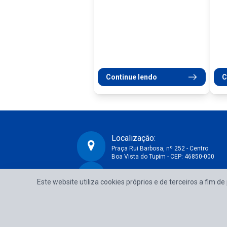
Continue lendo
C
Localização:
Praça Rui Barbosa, nº 252 - Centro
Boa Vista do Tupim - CEP: 46850-000
CNPJ:
Prefeitura Municipal de Boa Vista do Tupim-BA
Este website utiliza cookies próprios e de terceiros a fim d
13.718.176/0001-25