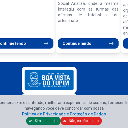
Social Anailza, onde a mesma
ap
interagiu com as turmas das
o
oficinas de futebol e de
ge
artesanato.
al
me
an
ontinue lendo
Continue lendo
e personalizar o conteúdo, melhorar a experiência do usuário, fornecer f
Atendimento d
navegando você deve concordar com nossa
Política de Privacidade e Proteção de Dados
Sim, eu aceito.
Não, eu não aceito.
Política de Privacidade e Proteção de Dados