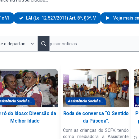
 e VI
LAI (Lei 12.527/2011) Art. 8º, §3º, V
Veja mais em
Pesquisar Notícias por departamento
Pesquisa Noticias
Search
sistência Social e...
Assistência Social e...
rró do Idoso: Diversão da
Roda de conversa “O Sentido
P
Melhor Idade
da Páscoa".
Com as crianças do SCFV, tendo
como mediadora a Assistente
O 