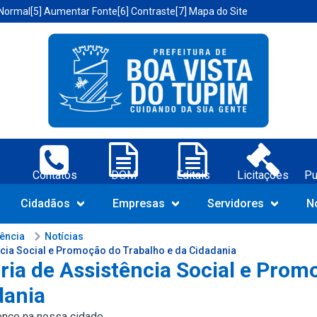
 Normal
[5] Aumentar Fonte
[6] Contraste
[7] Mapa do Site
a Vista do Tupim-BA;
Contatos
DOM
Editais
Licitações
Pu
Navegue pelo portal da Prefeit
Cidadãos
Empresas
Servidores
N
rência
Notícias
ncia Social e Promoção do Trabalho e da Cidadania
aria de Assistência Social e Prom
dania
nce na nossa cidade...