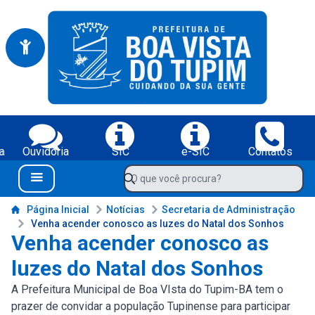
Portal da Prefeitura Municipal de Boa Vista do Tupim-BA
Serviços da Prefeitura Municipal de Boa Vista do Tupim-BA;
a
Ouvidoria
SIC
e-SIC
Contatos
Navegue pelo portal da Prefeitura de Boa Vista do Tupim-BA
O que você procura?
Menu Bar
Conteúdo da Prefeitura de Boa Vista do Tupim-BA
Página Inicial
Notícias
Secretaria de Administração
Venha acender conosco as luzes do Natal dos Sonhos
Venha acender conosco as
luzes do Natal dos Sonhos
A Prefeitura Municipal de Boa VIsta do Tupim-BA tem o
prazer de convidar a população Tupinense para participar