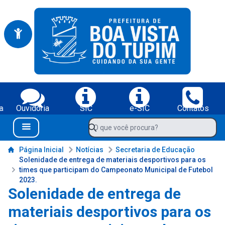
Portal da Prefeitura Municipal de Boa Vista do Tupim-BA
Serviços da Prefeitura Municipal de Boa Vista do Tupim-BA;
a
Ouvidoria
SIC
e-SIC
Contatos
Navegue pelo portal da Prefeitura de Boa Vista do Tupim-BA
O que você procura?
Menu Bar
Conteúdo da Prefeitura de Boa Vista do Tupim-BA
Página Inicial
Notícias
Secretaria de Educação
Solenidade de entrega de materiais desportivos para os
times que participam do Campeonato Municipal de Futebol
2023.
Solenidade de entrega de
materiais desportivos para os