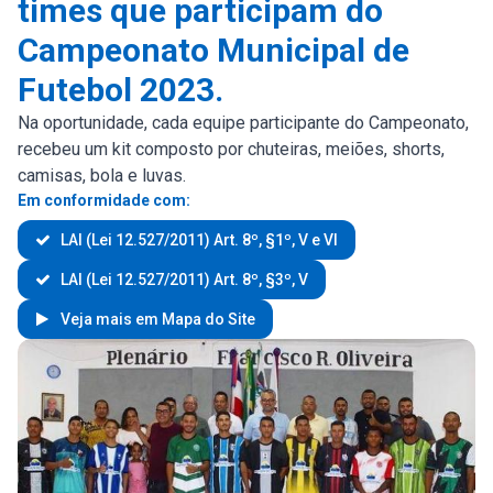
times que participam do
Campeonato Municipal de
Futebol 2023.
Na oportunidade, cada equipe participante do Campeonato,
recebeu um kit composto por chuteiras, meiões, shorts,
camisas, bola e luvas.
Em conformidade com:
LAI (Lei 12.527/2011) Art. 8º, §1º, V e VI
LAI (Lei 12.527/2011) Art. 8º, §3º, V
Veja mais em Mapa do Site