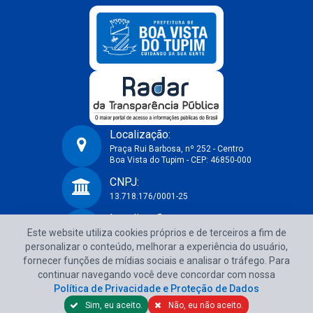
Localização:
Praça Rui Barbosa, nº 252 - Centro
Boa Vista do Tupim - CEP: 46850-000
Prefeitura Municipal de Boa Vista do Tupim-BA
CNPJ:
13.718.176/0001-25
Localização:
Este website utiliza cookies próprios e de terceiros a fim de
Praça Rui Barbosa, nº 252 - Centro
Boa Vista do Tupim - CEP: 46850-000
personalizar o conteúdo, melhorar a experiência do usuário,
fornecer funções de mídias sociais e analisar o tráfego. Para
CNPJ:
continuar navegando você deve concordar com nossa
13.718.176/0001-25
Política de Privacidade e Proteção de Dados
Sim, eu aceito.
Não, eu não aceito.
Política de Privacidade e Proteção de Dados