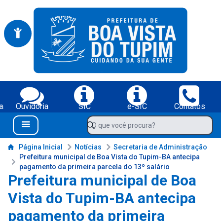
Portal da Prefeitura Municipal de Boa Vista do Tupim-BA
Serviços da Prefeitura Municipal de Boa Vista do Tupim-BA;
a
Ouvidoria
SIC
e-SIC
Contatos
Navegue pelo portal da Prefeitura de Boa Vista do Tupim-BA
O que você procura?
Menu Bar
Conteúdo da Prefeitura de Boa Vista do Tupim-BA
Página Inicial
Notícias
Secretaria de Administração
Prefeitura municipal de Boa Vista do Tupim-BA antecipa
pagamento da primeira parcela do 13º salário
Prefeitura municipal de Boa
Vista do Tupim-BA antecipa
pagamento da primeira