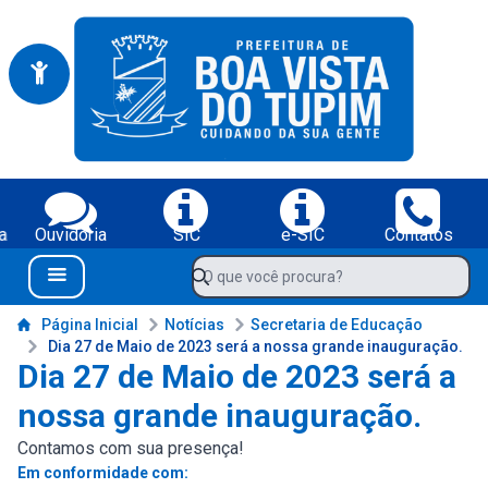
Portal da Prefeitura Municipal de Boa Vista do Tupim-BA
Serviços da Prefeitura Municipal de Boa Vista do Tupim-BA;
a
Ouvidoria
SIC
e-SIC
Contatos
Navegue pelo portal da Prefeitura de Boa Vista do Tupim-BA
O que você procura?
Menu Bar
Conteúdo da Prefeitura de Boa Vista do Tupim-BA
Página Inicial
Notícias
Secretaria de Educação
Dia 27 de Maio de 2023 será a nossa grande inauguração.
Dia 27 de Maio de 2023 será a
nossa grande inauguração.
Contamos com sua presença!
Em conformidade com: