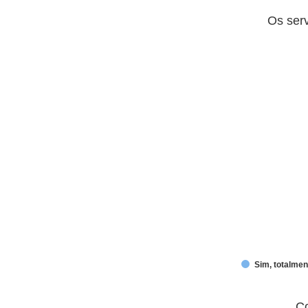
End of interactive chart.
Os serviços prestados pelo mun
Os ser
Pie chart with 5 slices.
Sim, totalmen
End of interactive chart.
Como você avalia o atendimento
Co