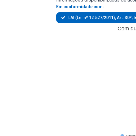
Em conformidade com:
LAI (Lei nº 12.527/2011), Art. 30º, I
Com que frequência você utiliza
Com que
Pie chart with 4 slices.