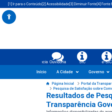
Portal da Prefeitura Municipal de Boa Vista do Tupim-BA
Acessibilidade da Prefeitura de Boa Vista do Tupim-BA
[1] Ir para o Conteúdo
[2] Acessibilidade
[3] Diminuir Fonte
[4] Fonte
Serviços da Prefeitura Municipal de Bo
Transparência
Ouvidoria
SIC
e-SIC
Início
A Cidade
Governo
Conteúdo da Prefeitura de Boa Vista do Tupim-BA
Página Inicial
Portal da Transpa
Pesquisa de Satisfação sobre Com
Resultados de Pesq
Transparência Gov
Informações disponibilizadas de acord