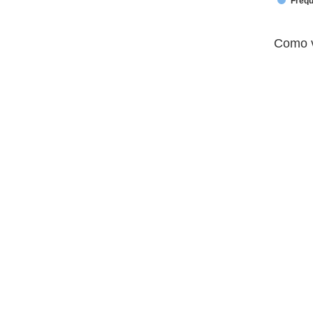
Freq
End of interactive chart.
Como você avalia a qualidade do
Como v
Pie chart with 5 slices.