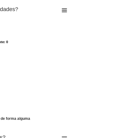
idades?
nte
nte
: 0
: 0
 de forma alguma
is?