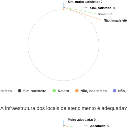
Sim, muito satisfeito
Sim, muito satisfeito
: 0
: 0
Sim, satisfeito
Sim, satisfeito
: 0
: 0
Neutro
Neutro
: 0
: 0
Não, insatisfeit
Não, insatisfeit
tisfeito
Sim, satisfeito
Neutro
Não, insatisfeito
Não, 
atendimento é adequada?
A infraestrutura dos locais de atendimento é adequada?
Muito adequada
Muito adequada
: 0
: 0
Adequada
Adequada
: 0
: 0