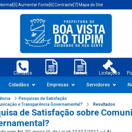
 Normal
[5] Aumentar Fonte
[6] Contraste
[7] Mapa do Site
a Vista do Tupim-BA;
Contatos
DOM
Editais
Licitações
Pu
Navegue pelo portal da Prefeit
Cidadãos
Empresas
Servidores
N
rência
Pesquisas de Satisfação
unicação e Transparência Governamental?
Resultados
uisa de Satisfação sobre Comun
ernamental?
o com Art. 30, inciso III, da Lei nº 12.527/2011 – LAI