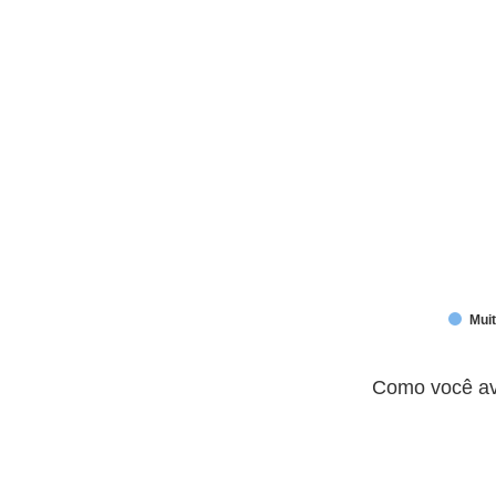
Mui
End of interactive chart.
Como você avalia a transparênci
Como você ava
Pie chart with 5 slices.