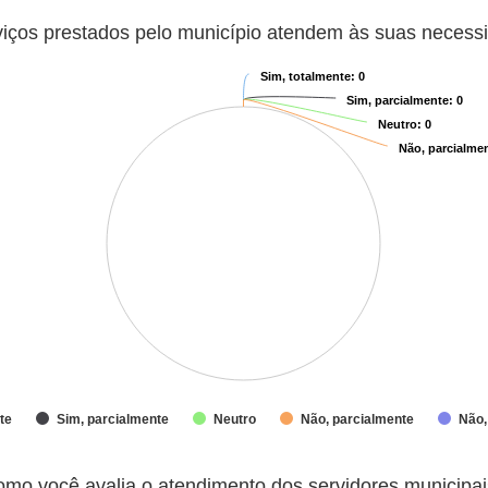
icípio atendem às suas necessidades?
viços prestados pelo município atendem às suas necess
Sim, totalmente
Sim, totalmente
: 0
: 0
Sim, parcialmente
Sim, parcialmente
: 0
: 0
Neutro
Neutro
: 0
: 0
Não, parcialme
Não, parcialme
te
Sim, parcialmente
Neutro
Não, parcialmente
Não,
 dos servidores municipais?
mo você avalia o atendimento dos servidores municipa