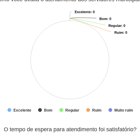
Excelente
Excelente
: 0
: 0
Bom
Bom
: 0
: 0
Regular
Regular
: 0
: 0
Ruim
Ruim
: 0
: 0
Excelente
Bom
Regular
Ruim
Muito ruim
nto foi satisfatório?
O tempo de espera para atendimento foi satisfatório?