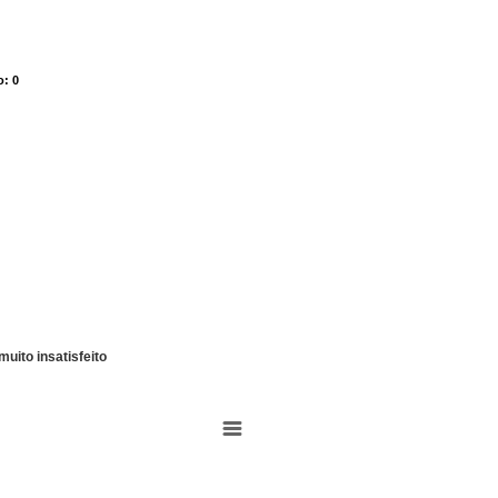
o
o
: 0
: 0
muito insatisfeito