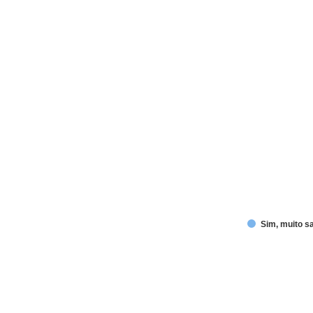
Sim, muito sa
End of interactive chart.
A infraestrutura dos locais de 
Pie chart with 5 slices.