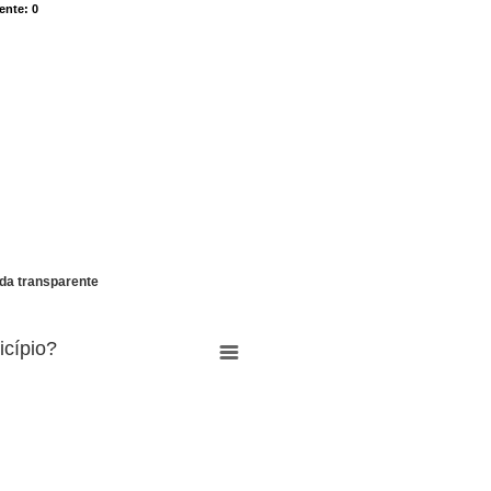
ente
ente
: 0
: 0
da transparente
icípio?
0
0