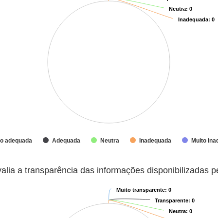
Neutra
Neutra
: 0
: 0
Inadequada
Inadequada
: 0
: 0
to adequada
Adequada
Neutra
Inadequada
Muito in
a das informações disponibilizadas pelo município?
lia a transparência das informações disponibilizadas p
Muito transparente
Muito transparente
: 0
: 0
Transparente
Transparente
: 0
: 0
Neutra
Neutra
: 0
: 0