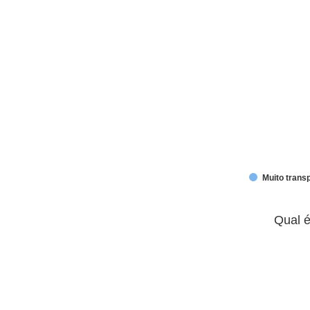
Muito trans
End of interactive chart.
Qual é a sua avaliação geral dos
Qual é
Pie chart with 5 slices.