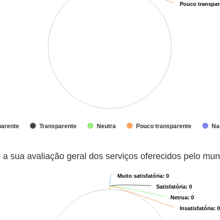
Pouco transpar
Pouco transpar
parente
Transparente
Neutra
Pouco transparente
Na
 serviços oferecidos pelo município?
 a sua avaliação geral dos serviços oferecidos pelo mun
Muito satisfatória
Muito satisfatória
: 0
: 0
Satisfatória
Satisfatória
: 0
: 0
Netrua
Netrua
: 0
: 0
Insatisfatória
Insatisfatória
: 
: 