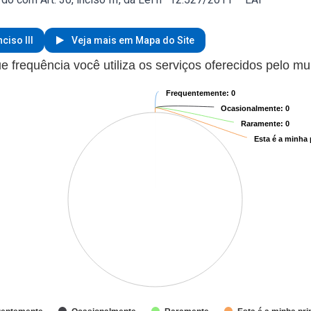
nciso III
Veja mais em Mapa do Site
 os serviços oferecidos pelo município?
 frequência você utiliza os serviços oferecidos pelo mu
Frequentemente
Frequentemente
: 0
: 0
Ocasionalmente
Ocasionalmente
: 0
: 0
Raramente
Raramente
: 0
: 0
Esta é a minha 
Esta é a minha 