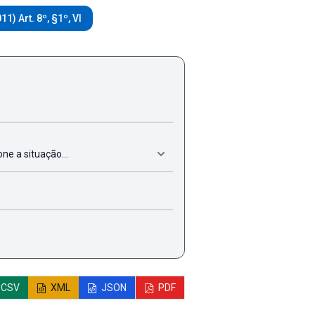
1) Art. 8º, §1º, VI
CSV
XML
JSON
PDF