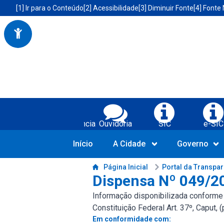
Portal da Prefeitura Municipal de Boa Vista do Tupim-BA
Acessibilidade da Prefeitura de Boa Vista do Tupim-BA
[1] Ir para o Conteúdo
[2] Acessibilidade
[3] Diminuir Fonte
[4] Fonte
Serviços da Prefeitura Municipal de Bo
Transparência
Ouvidoria
SIC
e-SIC
Início
A Cidade
Governo
Conteúdo da Prefeitura de Boa Vista do Tupim-BA
Página Inicial
Portal da Transpa
Dispensa Nº 049/2
Informação disponibilizada conforme LR
Constituição Federal Art. 37º, Caput, 
Em conformidade com: