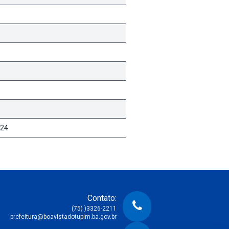
024
Contato:
(75) )3326-2211
prefeitura@boavistadotupim.ba.gov.br