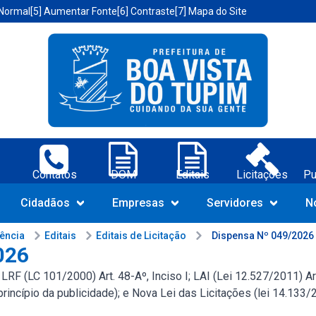
 Normal
[5] Aumentar Fonte
[6] Contraste
[7] Mapa do Site
a Vista do Tupim-BA;
Contatos
DOM
Editais
Licitações
Pu
Navegue pelo portal da Prefeit
Cidadãos
Empresas
Servidores
N
rência
Editais
Editais de Licitação
Dispensa Nº 049/2026
026
F (LC 101/2000) Art. 48-Aº, Inciso I; LAI (Lei 12.527/2011) Art.
(princípio da publicidade); e Nova Lei das Licitações (lei 14.133/2