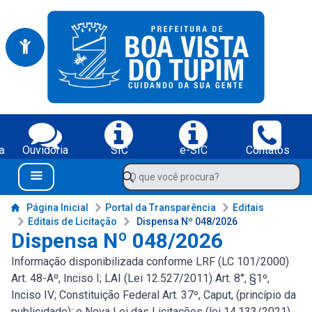
Portal da Prefeitura Municipal de Boa Vista do Tupim-BA
Serviços da Prefeitura Municipal de Boa Vista do Tupim-BA;
a
Ouvidoria
SIC
e-SIC
Contatos
Navegue pelo portal da Prefeitura de Boa Vista do Tupim-BA
O que você procura?
Menu Bar
Conteúdo da Prefeitura de Boa Vista do Tupim-BA
Página Inicial
Portal da Transparência
Editais
Editais de Licitação
Dispensa Nº 048/2026
Dispensa Nº 048/2026
Informação disponibilizada conforme LRF (LC 101/2000)
Art. 48-Aº, Inciso I; LAI (Lei 12.527/2011) Art. 8°, §1º,
Inciso IV; Constituição Federal Art. 37º, Caput, (princípio da
publicidade); e Nova Lei das Licitações (lei 14.133/2021)