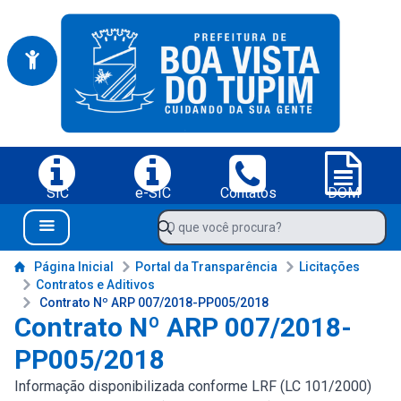
Portal da Prefeitura Municipal de Boa Vista do Tupim-BA
Serviços da Prefeitura Municipal de Boa Vista do Tupim-BA;
SIC
e-SIC
Contatos
DOM
Navegue pelo portal da Prefeitura de Boa Vista do Tupim-BA
O que você procura?
Menu Bar
Conteúdo da Prefeitura de Boa Vista do Tupim-BA
Página Inicial
Portal da Transparência
Licitações
Contratos e Aditivos
Contrato Nº ARP 007/2018-PP005/2018
Contrato Nº ARP 007/2018-
PP005/2018
Informação disponibilizada conforme LRF (LC 101/2000)