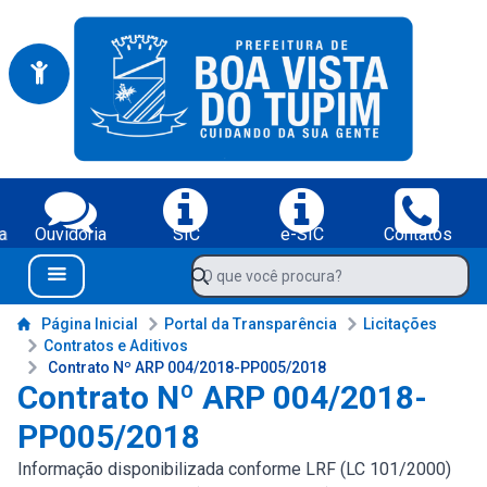
Portal da Prefeitura Municipal de Boa Vista do Tupim-BA
Serviços da Prefeitura Municipal de Boa Vista do Tupim-BA;
a
Ouvidoria
SIC
e-SIC
Contatos
Navegue pelo portal da Prefeitura de Boa Vista do Tupim-BA
O que você procura?
Menu Bar
Conteúdo da Prefeitura de Boa Vista do Tupim-BA
Página Inicial
Portal da Transparência
Licitações
Contratos e Aditivos
Contrato Nº ARP 004/2018-PP005/2018
Contrato Nº ARP 004/2018-
PP005/2018
Informação disponibilizada conforme LRF (LC 101/2000)