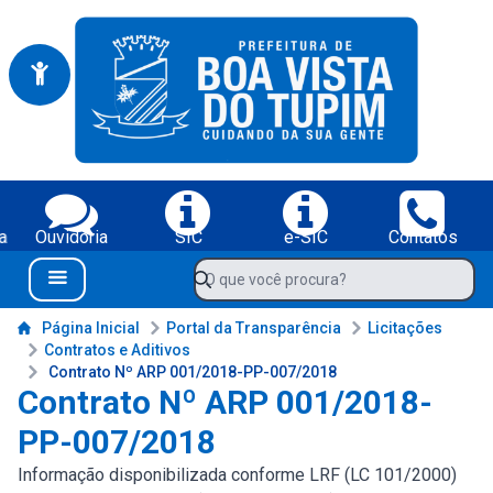
Portal da Prefeitura Municipal de Boa Vista do Tupim-BA
Serviços da Prefeitura Municipal de Boa Vista do Tupim-BA;
a
Ouvidoria
SIC
e-SIC
Contatos
Navegue pelo portal da Prefeitura de Boa Vista do Tupim-BA
O que você procura?
Menu Bar
Conteúdo da Prefeitura de Boa Vista do Tupim-BA
Página Inicial
Portal da Transparência
Licitações
Contratos e Aditivos
Contrato Nº ARP 001/2018-PP-007/2018
Contrato Nº ARP 001/2018-
PP-007/2018
Informação disponibilizada conforme LRF (LC 101/2000)