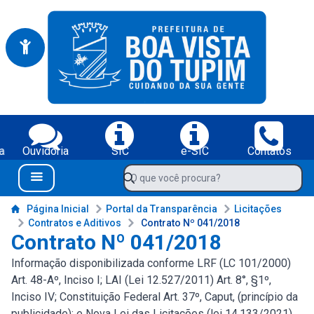
Portal da Prefeitura Municipal de Boa Vista do Tupim-BA
Serviços da Prefeitura Municipal de Boa Vista do Tupim-BA;
a
Ouvidoria
SIC
e-SIC
Contatos
Navegue pelo portal da Prefeitura de Boa Vista do Tupim-BA
O que você procura?
Menu Bar
Conteúdo da Prefeitura de Boa Vista do Tupim-BA
Página Inicial
Portal da Transparência
Licitações
Contratos e Aditivos
Contrato Nº 041/2018
Contrato Nº 041/2018
Informação disponibilizada conforme LRF (LC 101/2000)
Art. 48-Aº, Inciso I; LAI (Lei 12.527/2011) Art. 8°, §1º,
Inciso IV; Constituição Federal Art. 37º, Caput, (princípio da
publicidade); e Nova Lei das Licitações (lei 14.133/2021)