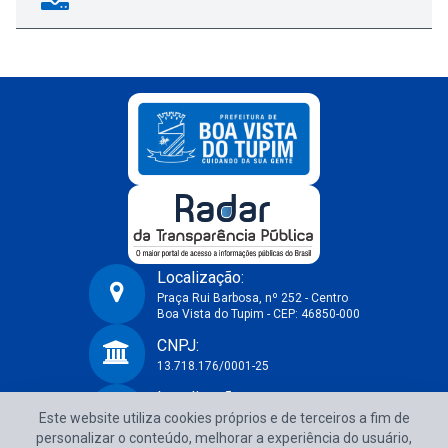
Localização:
Praça Rui Barbosa, nº 252 - Centro
Boa Vista do Tupim - CEP: 46850-000
Prefeitura Municipal de Boa Vista do Tupim-BA
CNPJ:
13.718.176/0001-25
Localização:
Este website utiliza cookies próprios e de terceiros a fim de
Praça Rui Barbosa, nº 252 - Centro
Boa Vista do Tupim - CEP: 46850-000
personalizar o conteúdo, melhorar a experiência do usuário,