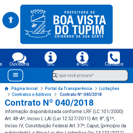
Portal da Prefeitura Municipal de Boa Vista do Tupim-BA
Serviços da Prefeitura Municipal de Boa Vista do Tupim-BA;
a
Ouvidoria
SIC
e-SIC
Contatos
Navegue pelo portal da Prefeitura de Boa Vista do Tupim-BA
O que você procura?
Menu Bar
Conteúdo da Prefeitura de Boa Vista do Tupim-BA
Página Inicial
Portal da Transparência
Licitações
Contratos e Aditivos
Contrato Nº 040/2018
Contrato Nº 040/2018
Informação disponibilizada conforme LRF (LC 101/2000)
Art. 48-Aº, Inciso I; LAI (Lei 12.527/2011) Art. 8°, §1º,
Inciso IV; Constituição Federal Art. 37º, Caput, (princípio da
publicidade); e Nova Lei das Licitações (lei 14.133/2021)