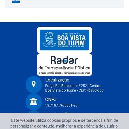
Localização:
Praça Rui Barbosa, nº 252 - Centro
Boa Vista do Tupim - CEP: 46850-000
Prefeitura Municipal de Boa Vista do Tupim-BA
CNPJ:
13.718.176/0001-25
Localização:
Este website utiliza cookies próprios e de terceiros a fim de
Praça Rui Barbosa, nº 252 - Centro
Boa Vista do Tupim - CEP: 46850-000
personalizar o conteúdo, melhorar a experiência do usuário,