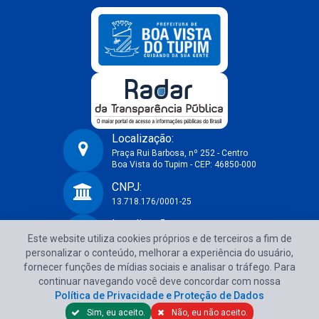
Localização:
Praça Rui Barbosa, nº 252 - Centro
Boa Vista do Tupim - CEP: 46850-000
Prefeitura Municipal de Boa Vista do Tupim-BA
CNPJ:
13.718.176/0001-25
Localização:
Este website utiliza cookies próprios e de terceiros a fim de
Praça Rui Barbosa, nº 252 - Centro
Boa Vista do Tupim - CEP: 46850-000
personalizar o conteúdo, melhorar a experiência do usuário,
fornecer funções de mídias sociais e analisar o tráfego. Para
CNPJ:
continuar navegando você deve concordar com nossa
13.718.176/0001-25
Política de Privacidade e Proteção de Dados
Sim, eu aceito.
Não, eu não aceito.
Política de Privacidade e Proteção de Dados