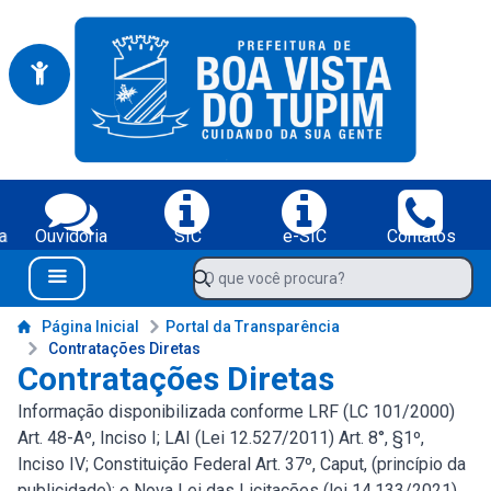
Portal da Prefeitura Municipal de Boa Vista do Tupim-BA
Serviços da Prefeitura Municipal de Boa Vista do Tupim-BA;
a
Ouvidoria
SIC
e-SIC
Contatos
Navegue pelo portal da Prefeitura de Boa Vista do Tupim-BA
O que você procura?
Menu Bar
Conteúdo da Prefeitura de Boa Vista do Tupim-BA
Página Inicial
Portal da Transparência
Contratações Diretas
Contratações Diretas
Informação disponibilizada conforme LRF (LC 101/2000)
Art. 48-Aº, Inciso I; LAI (Lei 12.527/2011) Art. 8°, §1º,
Inciso IV; Constituição Federal Art. 37º, Caput, (princípio da
publicidade); e Nova Lei das Licitações (lei 14.133/2021)