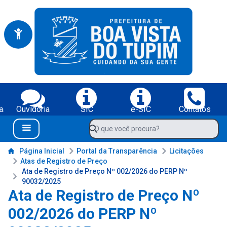
Portal da Prefeitura Municipal de Boa Vista do Tupim-BA
Serviços da Prefeitura Municipal de Boa Vista do Tupim-BA;
a
Ouvidoria
SIC
e-SIC
Contatos
Navegue pelo portal da Prefeitura de Boa Vista do Tupim-BA
O que você procura?
Menu Bar
Conteúdo da Prefeitura de Boa Vista do Tupim-BA
Página Inicial
Portal da Transparência
Licitações
Atas de Registro de Preço
Ata de Registro de Preço Nº 002/2026 do PERP Nº
90032/2025
Ata de Registro de Preço Nº
002/2026 do PERP Nº