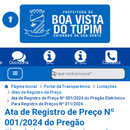
Portal da Prefeitura Municipal de Boa Vista do Tupim-BA
Serviços da Prefeitura Municipal de Boa Vista do Tupim-BA;
a
Ouvidoria
SIC
e-SIC
Contatos
Navegue pelo portal da Prefeitura de Boa Vista do Tupim-BA
O que você procura?
Menu Bar
Conteúdo da Prefeitura de Boa Vista do Tupim-BA
Página Inicial
Portal da Transparência
Licitações
Atas de Registro de Preço
Ata de Registro de Preço Nº 001/2024 do Pregão Eletrônico
Para Registro de Preços Nº 011/2024
Ata de Registro de Preço Nº
001/2024 do Pregão